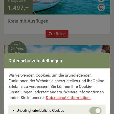
8 Tage ab €
1.497,–
Kreta mit Ausflügen
Zur Reise
max.
24 Pers.

Datenschutzeinstellungen
Wir verwenden Cookies, um die grundlegenden
Funktionen der Website sicherzustellen und Ihr Online-
Erlebnis zu verbessern. Sie können Ihre Cookie-
Einstellungen jederzeit ändern. Weitere Informationen
5 Tage ab €
finden Sie in unserer
Datenschutzinformation.
1.097,–
Unbedi
Unbedingt erforlderliche Cookies
erforlde