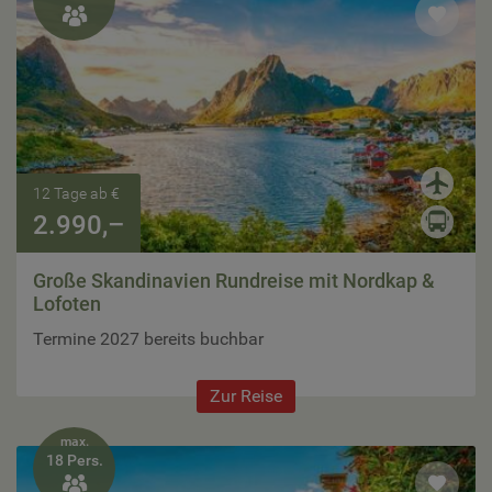

12 Tage ab €
2.990,–
Große Skandinavien Rundreise mit Nordkap &
Lofoten
Termine 2027 bereits buchbar
Zur Reise
max.
18 Pers.
