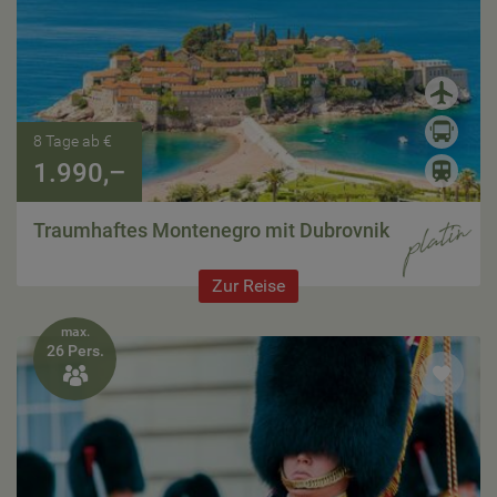
8 Tage ab €
1.990,–
Traumhaftes Montenegro mit Dubrovnik
Zur Reise
max.
26 Pers.
