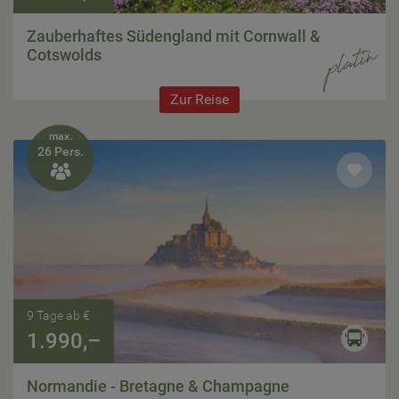
Zauberhaftes Südengland mit Cornwall &
Cotswolds
Zur Reise
max.
26 Pers.

9 Tage ab €
1.990,–
Normandie - Bretagne & Champagne