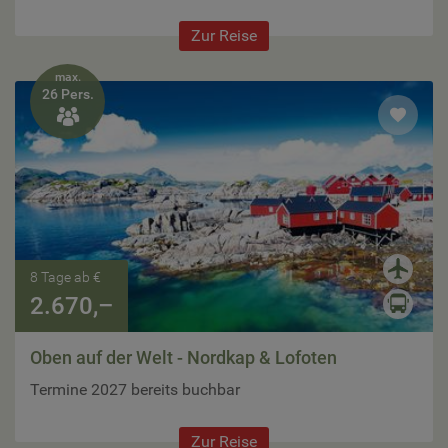
Zur Reise
max.
26 Pers.

8 Tage ab €
2.670,–
Oben auf der Welt - Nordkap & Lofoten
Termine 2027 bereits buchbar
Zur Reise