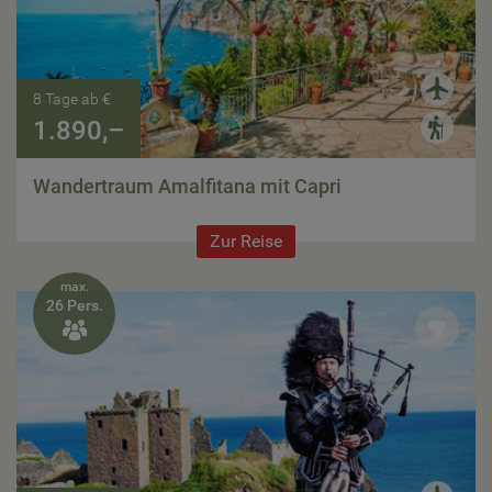
8 Tage ab €
1.890,–
Wandertraum Amalfitana mit Capri
Zur Reise
max.
26 Pers.
