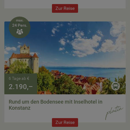
Zur Reise
max.
24 Pers.

6 Tage ab €
2.190,–
Rund um den Bodensee mit Inselhotel in
Konstanz
Zur Reise