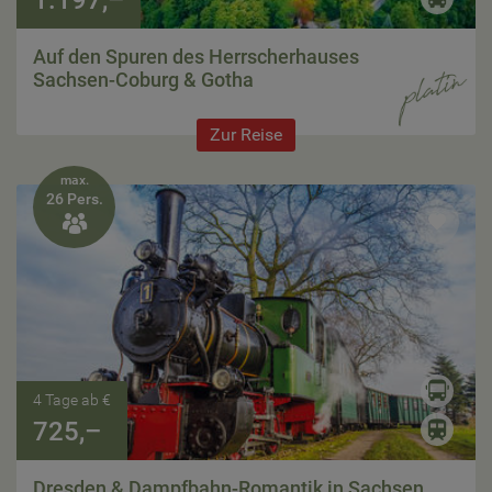
1.197,–
Auf den Spuren des Herrscherhauses
Sachsen-Coburg & Gotha
Zur Reise
max.
26 Pers.

4 Tage ab €
725,–
Dresden & Dampfbahn-Romantik in Sachsen