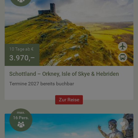
10 Tage ab €
3.970,–
Schottland – Orkney, Isle of Skye & Hebriden
Termine 2027 bereits buchbar
Zur Reise
max.
16 Pers.
