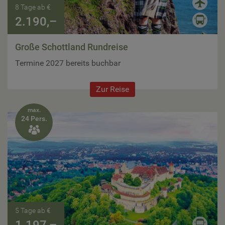
8 Tage ab €
2.190,–
Große Schottland Rundreise
Termine 2027 bereits buchbar
Zur Reise
max.
24 Pers.

5 Tage ab €