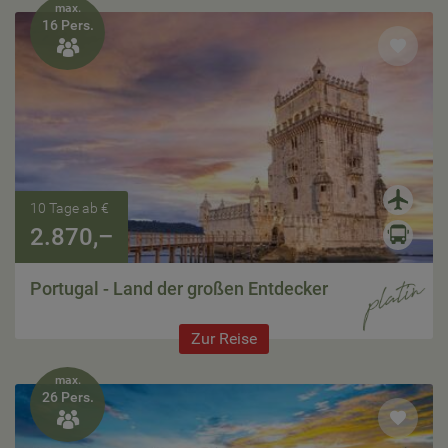
max.
16 Pers.

10 Tage ab €
2.870,–
Portugal - Land der großen Entdecker
Zur Reise
max.
26 Pers.
