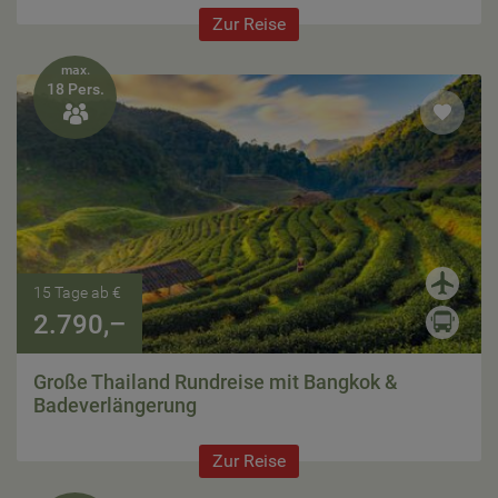
Zur Reise
max.
18 Pers.

15 Tage ab €
2.790,–
Große Thailand Rundreise mit Bangkok &
Badeverlängerung
Zur Reise