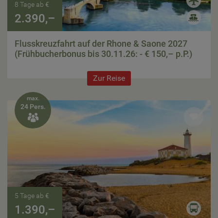
8 Tage ab €
2.390,–
Flusskreuzfahrt auf der Rhone & Saone 2027
(Frühbucherbonus bis 30.11.26: - € 150,– p.P.)
Zur Reise
max.
24 Pers.

5 Tage ab €
1.390,–