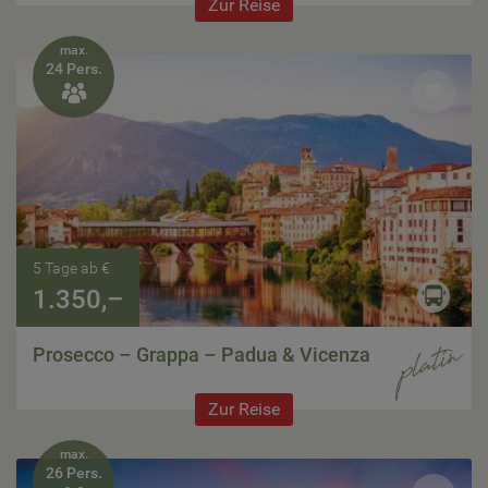
Zur Reise
max.
24 Pers.

5 Tage ab €
1.350,–
Prosecco – Grappa – Padua & Vicenza
Zur Reise
max.
26 Pers.