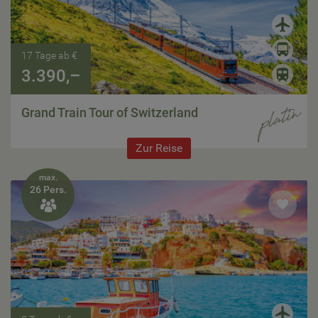
17 Tage ab €
3.390,–
Grand Train Tour of Switzerland
Zur Reise
max.
26 Pers.
