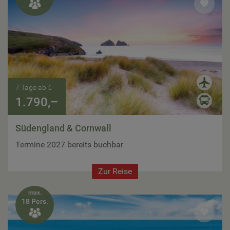

7 Tage ab €
1.790,–
Südengland & Cornwall
Termine 2027 bereits buchbar
Zur Reise
max.
18 Pers.
