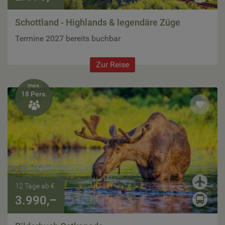
Schottland - Highlands & legendäre Züge
Termine 2027 bereits buchbar
Zur Reise
max.
18 Pers.

12 Tage ab €
3.990,–