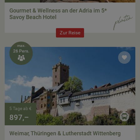
Gourmet & Wellness an der Adria im 5*
Savoy Beach Hotel
Zur Reise
max.
26 Pers.

5 Tage ab €
897,–
Weimar, Thüringen & Lutherstadt Wittenberg