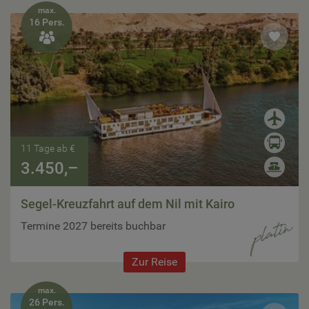
max.
16 Pers.

11 Tage ab €
3.450,–
Segel-Kreuzfahrt auf dem Nil mit Kairo
Termine 2027 bereits buchbar
Zur Reise
max.
26 Pers.