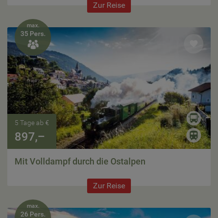
Zur Reise
max.
35 Pers.

5 Tage ab €
897,–
Mit Volldampf durch die Ostalpen
Zur Reise
max.
26 Pers.