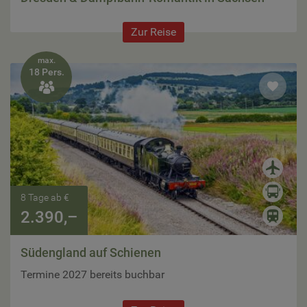
Zur Reise
max.
18 Pers.

8 Tage ab €
2.390,–
Südengland auf Schienen
Termine 2027 bereits buchbar