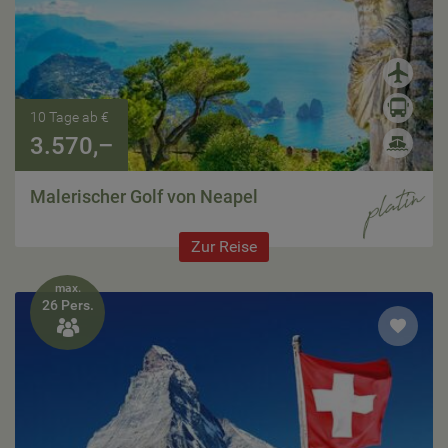
10 Tage ab €
3.570,–
Malerischer Golf von Neapel
Zur Reise
max.
26 Pers.
