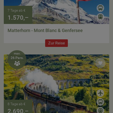
7 Tage ab €
1.570,–
Matterhorn - Mont Blanc & Genfersee
Zur Reise
max.
26 Pers.

8 Tage ab €
2.690,–