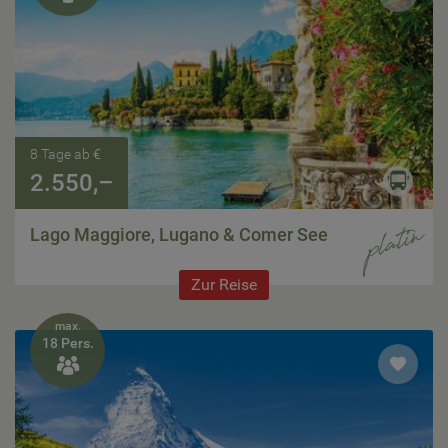
8 Tage ab €
2.550,–
Lago Maggiore, Lugano & Comer See
Zur Reise
max.
18 Pers.
