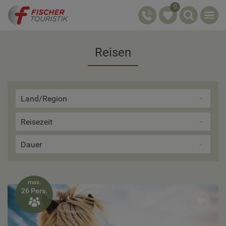
0
Reisen
Land/Region
Reisezeit
Dauer
max.
26 Pers.
