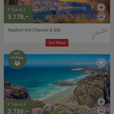
8 Tage ab €
3.170,–
Apulien mit Charme & Stil
Zur Reise
max.
16 Pers.

8 Tage ab €
3.750,–