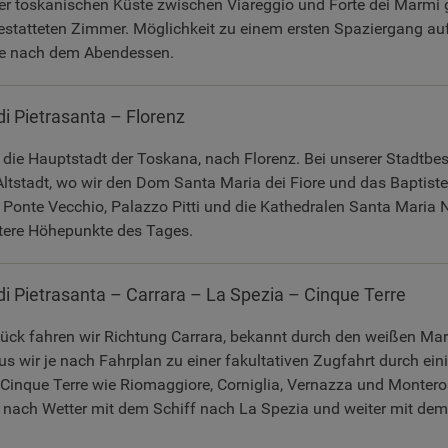
der toskanischen Küste zwischen Viareggio und Forte dei Marmi
estatteten Zimmer. Möglichkeit zu einem ersten Spaziergang auf
e nach dem Abendessen.
di Pietrasanta – Florenz
 die Hauptstadt der Toskana, nach Florenz. Bei unserer Stadtbe
Altstadt, wo wir den Dom Santa Maria dei Fiore und das Baptist
 Ponte Vecchio, Palazzo Pitti und die Kathedralen Santa Maria 
tere Höhepunkte des Tages.
di Pietrasanta – Carrara – La Spezia – Cinque Terre
ck fahren wir Richtung Carrara, bekannt durch den weißen Ma
s wir je nach Fahrplan zu einer fakultativen Zugfahrt durch ein
 Cinque Terre wie Riomaggiore, Corniglia, Vernazza und Montero
e nach Wetter mit dem Schiff nach La Spezia und weiter mit dem