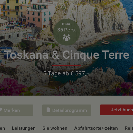
max.
35 Pers.

Toskana & Cinque Terre
5 Tage ab € 597,–
Jetzt buc
Merken
Detailprogramm
nen
Leistungen
Sie wohnen
Abfahrtsorte/-zeiten
Rei