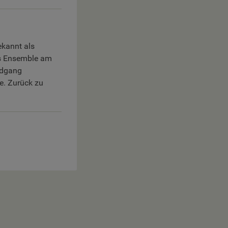
ekannt als
es Ensemble am
ndgang
e. Zurück zu