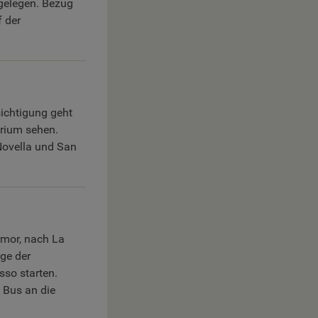
 gelegen. Bezug
 der
sichtigung geht
erium sehen.
Novella und San
rmor, nach La
ige der
sso starten.
 Bus an die