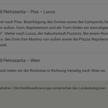
di Pietrasanta – Pisa – Lucca
ir nach Pisa. Besichtigung des Domes sowie des Campanile, b
on außen. Dom, Baptisterium und der Turm bilden ein einmalig
r“. Weiter nach Lucca, der Geburtsstadt Puccinis. Bei einem Ru
u.a. den Dom San Martino von außen sowie die Piazza Napoleon
tel.
di Pietrasanta – Wien
ck treten wir die Rückreise in Richtung Venedig nach Wien an.
alten / Die Hotelklassifizierungen entsprechen den Landeskategorien.