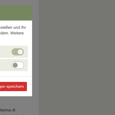
tellen und Ihr
ndern. Weitere
Unbedingt
erforlderliche
Cookies
Angebote
verbessern
gen speichern
Marina di