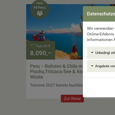
max.
14 Pers.

Datenschutze
Wir verwenden 
Online-Erlebnis
Informationen f
17 Tage ab €
8.090,–
Unbedingt erf
Peru – Bolivien & Chile mit Machu
Angebote ve
Picchu,Titicaca-See & Atacama-
Wüste
Termine 2027 bereits buchbar
Zur Reise