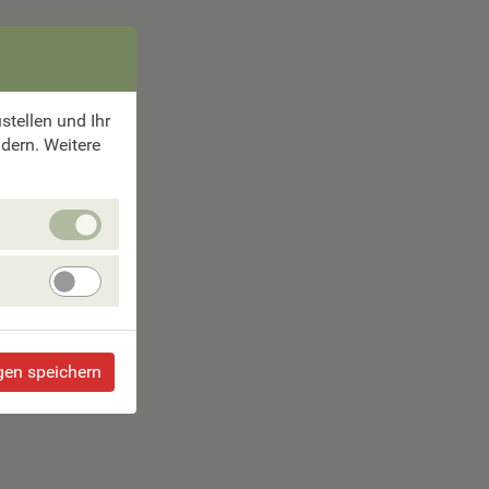
tellen und Ihr
ndern. Weitere
Unbedingt
erforlderliche
Cookies
Angebote
verbessern
gen speichern