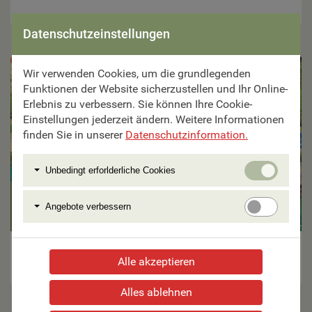
Zur Reise
Datenschutzeinstellungen
Wir verwenden Cookies, um die grundlegenden
Funktionen der Website sicherzustellen und Ihr Online-
Erlebnis zu verbessern. Sie können Ihre Cookie-
Einstellungen jederzeit ändern. Weitere Informationen
finden Sie in unserer
Datenschutzinformation.
Unbedi
Unbedingt erforlderliche Cookies
erforlde
Cookie
9 Tage ab €
Angebo
Angebote verbessern
1.595,–
verbess
Abbazia – Hotel Miramar
Alle akzeptieren
Zur Reise
Alles ablehnen