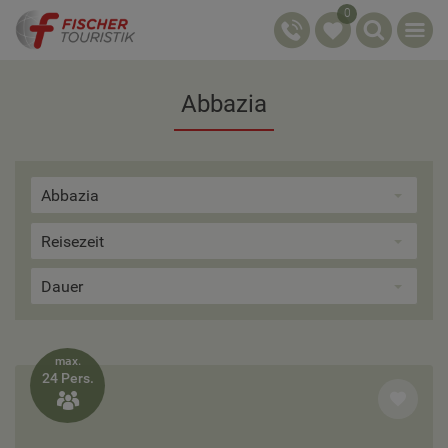
0
Abbazia
Abbazia
Reisezeit
Dauer
max.
24 Pers.
