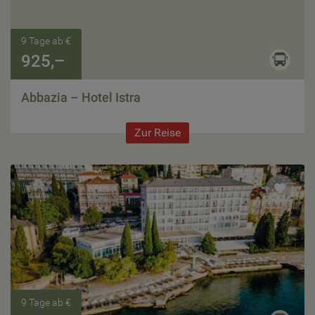
9 Tage ab €
925,–
Abbazia – Hotel Istra
Zur Reise
9 Tage ab €