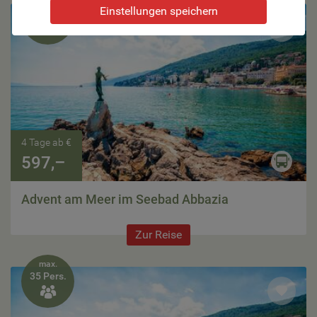
max.
Einstellungen speichern
35 Pers.

4 Tage ab €
597,–
Advent am Meer im Seebad Abbazia
Zur Reise
max.
35 Pers.
