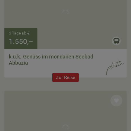
6 Tage ab €
1.550,–
k.u.k.-Genuss im mondänen Seebad
Abbazia
Zur Reise