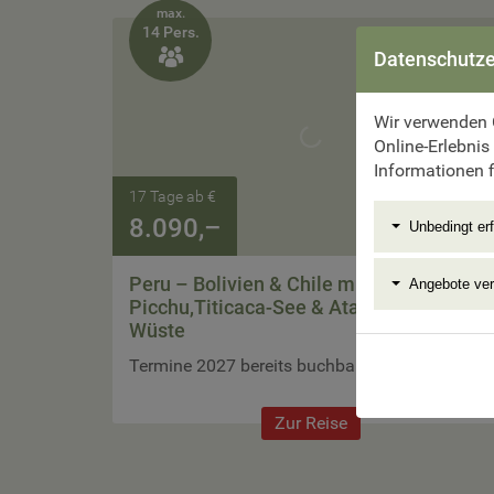
max.
14 Pers.

Datenschutze
Wir verwenden 
Online-Erlebnis
Informationen f
17 Tage ab €
8.090,–
Unbedingt erf
Peru – Bolivien & Chile mit Machu
Angebote ve
Picchu,Titicaca-See & Atacama-
Wüste
Termine 2027 bereits buchbar
Zur Reise