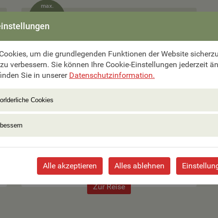
max.
14 Pers.

instellungen
Cookies, um die grundlegenden Funktionen der Website sicherzus
 zu verbessern. Sie können Ihre Cookie-Einstellungen jederzeit ä
inden Sie in unserer
Datenschutzinformation.
15 Tage ab €
8.790,–
orlderliche Cookies
Wildes Patagonien - Argentinien & Chile
rbessern
Termine 2027 bereits buchbar
Alle akzeptieren
Alles ablehnen
Einstellun
Zur Reise