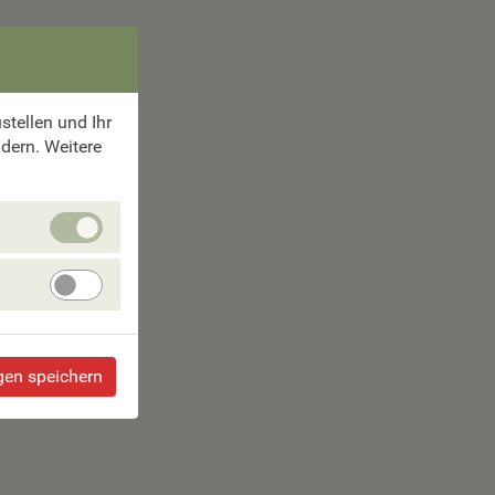
tellen und Ihr
ndern. Weitere
Unbedingt
erforlderliche
Cookies
Angebote
verbessern
gen speichern