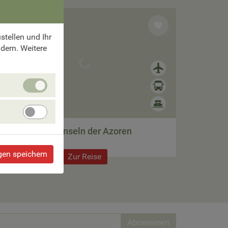
max.
18 Pers.

tellen und Ihr
ndern. Weitere
Unbedingt
11 Tage ab €
erforlderliche
Cookies
2.770,–
Angebote
verbessern
Die schönsten Inseln der Azoren
gen speichern
Zur Reise
Abonnieren