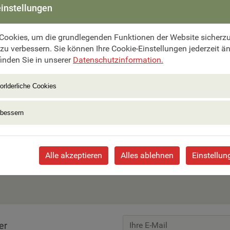
instellungen
max.
26 Pers.

Cookies, um die grundlegenden Funktionen der Website sicherzus
 zu verbessern. Sie können Ihre Cookie-Einstellungen jederzeit ä
inden Sie in unserer
Datenschutzinformation.
orlderliche Cookies
8 Tage ab €
1.790,–
rbessern
Azoren - Paradies im Atlantik
Alle akzeptieren
Alles ablehnen
Einstellun
Zur Reise
er