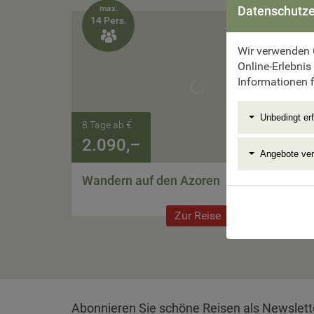
Datenschutze
max.
14 Pers.

Wir verwenden 
Online-Erlebnis
Informationen f
Unbedingt erf
8 Tage ab €
2.090,–
Angebote ve
Wandern auf den Azoren
Zur Reise
Abonnieren Sie schöne Reisen als Newslett