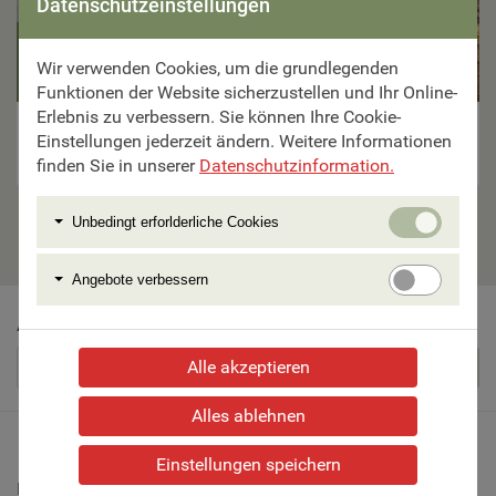
Datenschutzeinstellungen
8 Tage ab €
Wir verwenden Cookies, um die grundlegenden
1.670,–
Funktionen der Website sicherzustellen und Ihr Online-
Erlebnis zu verbessern. Sie können Ihre Cookie-
Apulien Rundreise
Einstellungen jederzeit ändern. Weitere Informationen
finden Sie in unserer
Datenschutzinformation.
Zur Reise
Unbedi
Unbedingt erforlderliche Cookies
erforlde
Cookie
Angebo
Angebote verbessern
verbess
Abonnieren Sie schöne Reisen als Newsletter
Alle akzeptieren
Abonnieren
Alles ablehnen
Einstellungen speichern
Beratung & Buchung