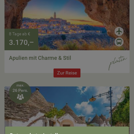
8 Tage ab €
3.170,–
Apulien mit Charme & Stil
Zur Reise
max.
26 Pers.
