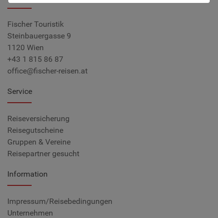
Fischer Touristik
Steinbauergasse 9
1120 Wien
+43 1 815 86 87
office@fischer-reisen.at
Service
Reiseversicherung
Reisegutscheine
Gruppen & Vereine
Reisepartner gesucht
Information
Impressum/Reisebedingungen
Unternehmen