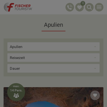
0
Apulien
Apulien
Reisezeit
Dauer
max.
14 Pers.
