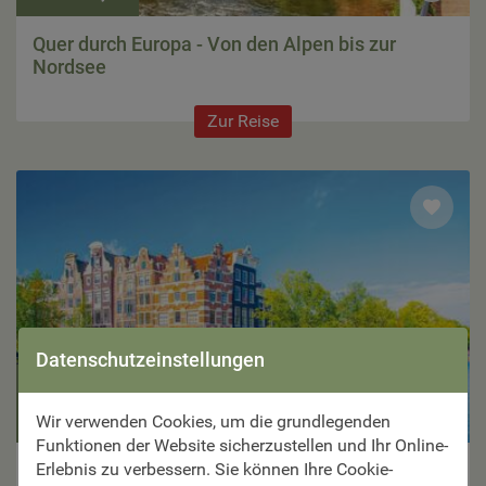
Quer durch Europa - Von den Alpen bis zur
Nordsee
Zur Reise
Datenschutzeinstellungen
7 Tage ab €
1.199,–
Wir verwenden Cookies, um die grundlegenden
Funktionen der Website sicherzustellen und Ihr Online-
Erlebnis zu verbessern. Sie können Ihre Cookie-
Große Rheinkreuzfahrt – von Basel bis