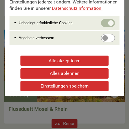
Amsterdam
Einstellungen jederzeit ändern. Weitere Informationen
finden Sie in unserer
Datenschutzinformation.
Zur Reise
Unbedi
Unbedingt erforlderliche Cookies
erforlde
Cookie
Angebo
Angebote verbessern
verbess
Alle akzeptieren
Alles ablehnen
Einstellungen speichern
7 Tage ab €
1.199,–
Flussduett Mosel & Rhein
Zur Reise