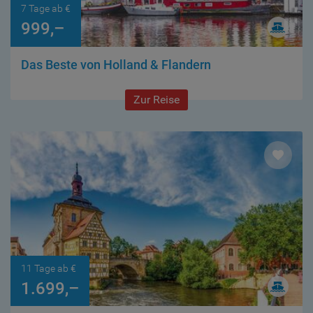
7 Tage ab €
999,–
Das Beste von Holland & Flandern
Zur Reise
11 Tage ab €
1.699,–