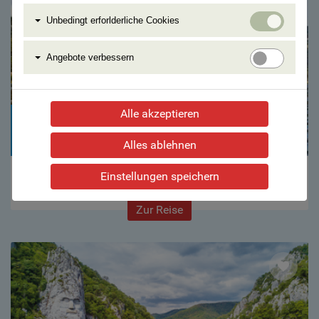
Unbedi
Unbedingt erforlderliche Cookies
erforlde
Cookie
Angebo
Angebote verbessern
verbess
Alle akzeptieren
9 Tage ab €
1.099,–
Alles ablehnen
Auf der Donau vom Donaudelta bis nach Wien
Einstellungen speichern
Zur Reise