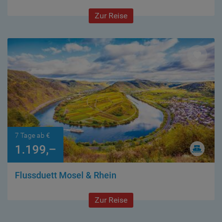
Zur Reise
7 Tage ab €
1.199,–
Flussduett Mosel & Rhein
Zur Reise