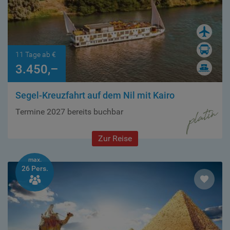
11 Tage ab €
3.450,–
Segel-Kreuzfahrt auf dem Nil mit Kairo
Termine 2027 bereits buchbar
Zur Reise
max.
26 Pers.
