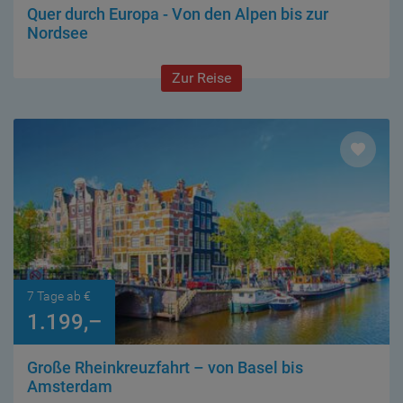
Quer durch Europa - Von den Alpen bis zur
Nordsee
Zur Reise
7 Tage ab €
1.199,–
Große Rheinkreuzfahrt – von Basel bis
Amsterdam