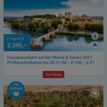
8 Tage ab €
2.390,–
Flusskreuzfahrt auf der Rhone & Saone 2027
(Frühbucherbonus bis 30.11.26: - € 150,– p.P.)
Zur Reise
max.
16 Pers.
