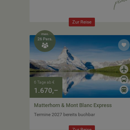
Zur Reise
max.
26 Pers.

6 Tage ab €
1.670,–
Matterhorn & Mont Blanc Express
Termine 2027 bereits buchbar
Zur Reise