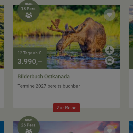
max.
18 Pers.

12 Tage ab €
3.990,–
Bilderbuch Ostkanada
Termine 2027 bereits buchbar
Zur Reise
max.
26 Pers.
