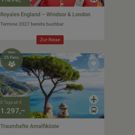
Royales England – Windsor & London
Termine 2027 bereits buchbar
Zur Reise
max.
25 Pers.

8 Tage ab €
1.297,–
Traumhafte Amalfiküste