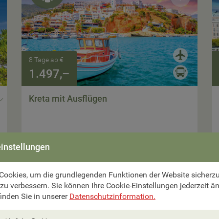
8 Tage ab €
1.497,–
Kreta mit Ausflügen
Zur Reise
instellungen
max.
18 Pers.
Cookies, um die grundlegenden Funktionen der Website sicherzus

 zu verbessern. Sie können Ihre Cookie-Einstellungen jederzeit ä
inden Sie in unserer
Datenschutzinformation.