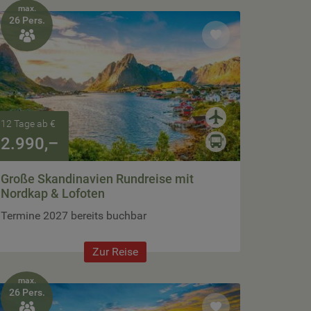
max.
26 Pers.

12 Tage ab €
2.990,–
Große Skandinavien Rundreise mit
Nordkap & Lofoten
Termine 2027 bereits buchbar
Zur Reise
max.
26 Pers.
