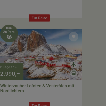
Zur Reise
max.
26 Pers.

8 Tage ab €
2.990,–
Winterzauber Lofoten & Vesterålen mit
Nordlichtern
Zur Reise