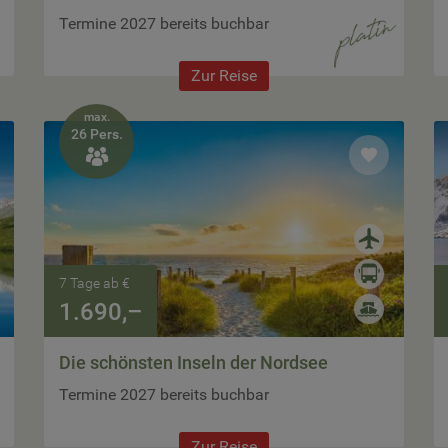
Termine 2027 bereits buchbar
Zur Reise
max.
26 Pers.

7 Tage ab €
1.690,–
Die schönsten Inseln der Nordsee
Termine 2027 bereits buchbar
Zur Reise