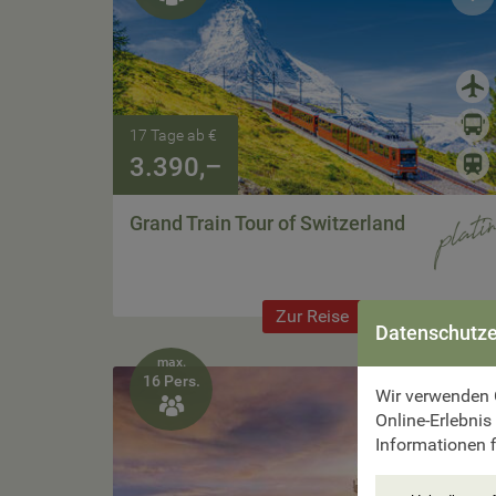
17 Tage ab €
3.390,–
Grand Train Tour of Switzerland
Zur Reise
Datenschutze
max.
16 Pers.
Wir verwenden 

Online-Erlebnis
Informationen f