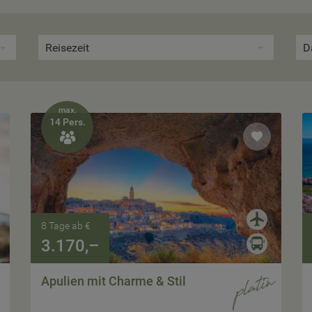
Reisezeit
D
max.
14 Pers.

8 Tage ab €
3.170,–
Apulien mit Charme & Stil