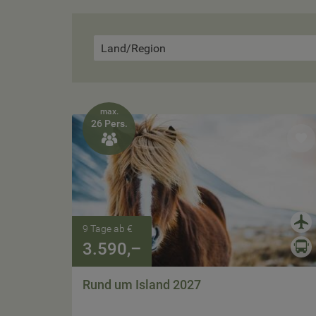
Land/Region
max.
26 Pers.

9 Tage ab €
3.590,–
Rund um Island 2027