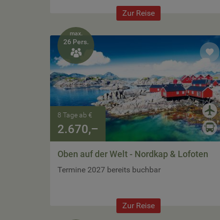
Zur Reise
max.
26 Pers.

8 Tage ab €
2.670,–
Oben auf der Welt - Nordkap & Lofoten
Termine 2027 bereits buchbar
Zur Reise