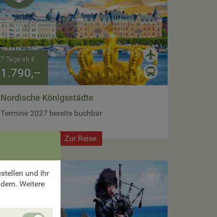
7 Tage ab €
1.790,–
Nordische Königsstädte
Termine 2027 bereits buchbar
Zur Reise
max.
26 Pers.
tellen und Ihr

ndern. Weitere
Unbedingt