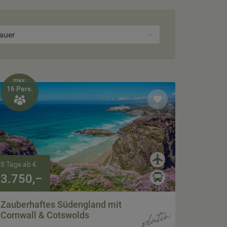
auer
max.
16 Pers.

8 Tage ab €
3.750,–
Zauberhaftes Südengland mit
Cornwall & Cotswolds