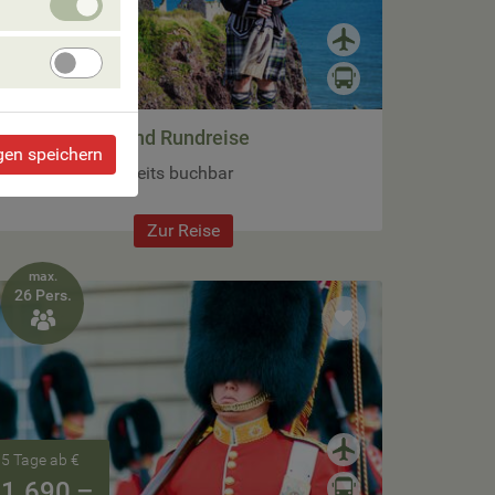
erforlderliche
Cookies
8 Tage ab €
Angebote
verbessern
2.190,–
Große Schottland Rundreise
gen speichern
Termine 2027 bereits buchbar
Zur Reise
max.
26 Pers.

5 Tage ab €
1.690,–