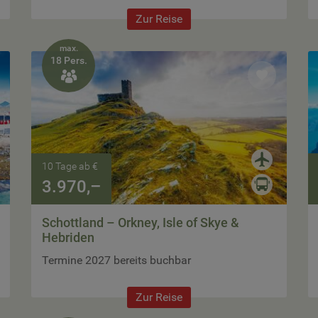
Zur Reise
max.
18 Pers.

10 Tage ab €
3.970,–
Schottland – Orkney, Isle of Skye &
Hebriden
Termine 2027 bereits buchbar
Zur Reise