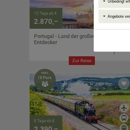
Unbedingt erf
10 Tage ab €
Angebote ve
2.870,–
Portugal - Land der großen
Entdecker
Zur Reise
max.
18 Pers.

8 Tage ab €
2.390,–