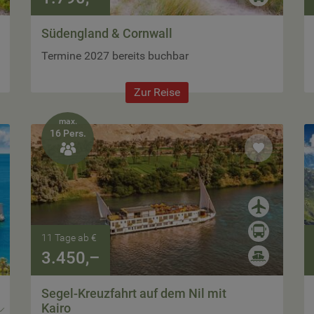
Südengland & Cornwall
Termine 2027 bereits buchbar
Zur Reise
max.
16 Pers.

11 Tage ab €
3.450,–
Segel-Kreuzfahrt auf dem Nil mit
Kairo