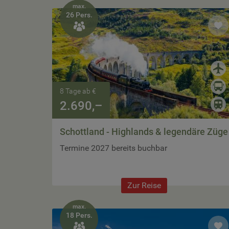
max.
26 Pers.

8 Tage ab €
2.690,–
Schottland - Highlands & legendäre Züge
Termine 2027 bereits buchbar
Zur Reise
max.
18 Pers.
