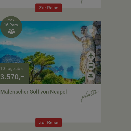
Zur Reise
max.
16 Pers.

10 Tage ab €
3.570,–
Malerischer Golf von Neapel
Zur Reise