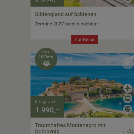
Südengland auf Schienen
Termine 2027 bereits buchbar
Zur Reise
max.
18 Pers.

8 Tage ab €
1.990,–
Traumhaftes Montenegro mit
Dubrovnik