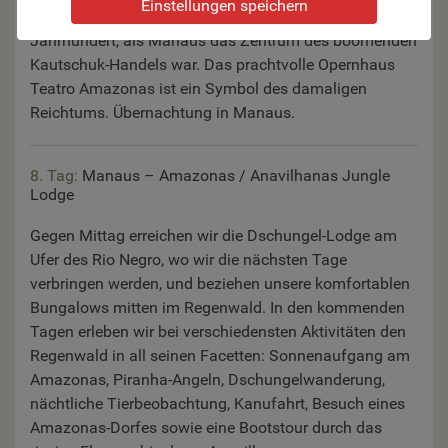
Einstellungen speichern
Zeugnisse ihrer glanzvollen Blütezeit im späten 19.
Jahrhundert, als Manaus das Zentrum des boomenden
Kautschuk-Handels war. Das prachtvolle Opernhaus
Teatro Amazonas ist ein Symbol des damaligen
Reichtums. Übernachtung in Manaus.
8. Tag:
Manaus – Amazonas / Anavilhanas Jungle
Lodge
Gegen Mittag erreichen wir die Dschungel-Lodge am
Ufer des Rio Negro, wo wir die nächsten Tage
verbringen werden, und beziehen unsere komfortablen
Bungalows mitten im Regenwald. In den kommenden
Tagen erleben wir bei verschiedensten Aktivitäten den
Regenwald in all seinen Facetten: Sonnenaufgang am
Amazonas, Piranha-Angeln, Dschungelwanderung,
nächtliche Tierbeobachtung, Kanufahrt, Besuch eines
Amazonas-Dorfes sowie eine Bootstour durch das