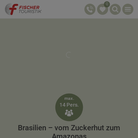
0
max.
14 Pers.

Brasilien – vom Zuckerhut zum
Amazonas