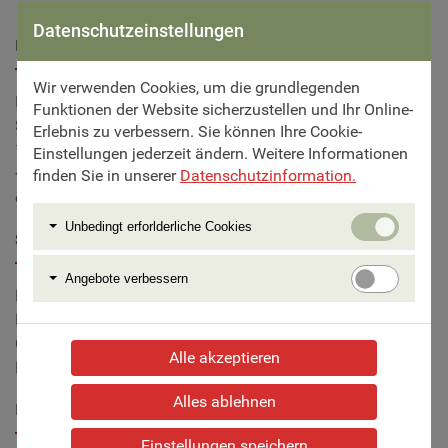
Datenschutzeinstellungen
Beratung & Buchung
Wir verwenden Cookies, um die grundlegenden
Fischer Touristik
Funktionen der Website sicherzustellen und Ihr Online-
Steinbauergasse 9
Erlebnis zu verbessern. Sie können Ihre Cookie-
1120 Wien
Einstellungen jederzeit ändern. Weitere Informationen
+43 1 815 86 87
finden Sie in unserer
Datenschutzinformation.
office@fischer-reisen.at
Unbedi
Unbedingt erforlderliche Cookies
erforlde
Service
Cookie
Angebo
Angebote verbessern
verbess
Reiseversicherung
Reisegutscheine
Gruppen & Vereine
Alle akzeptieren
Reisepartner gesucht
Alles ablehnen
Information
Einstellungen speichern