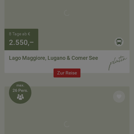
8 Tage ab €
2.550,–
Lago Maggiore, Lugano & Comer See
Zur Reise
max.
26 Pers.
