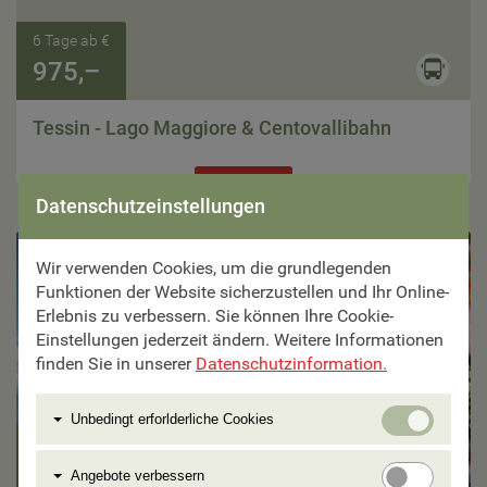
6 Tage ab €
975,–
Tessin - Lago Maggiore & Centovallibahn
Zur Reise
Datenschutzeinstellungen
max.
26 Pers.

Wir verwenden Cookies, um die grundlegenden
Funktionen der Website sicherzustellen und Ihr Online-
Erlebnis zu verbessern. Sie können Ihre Cookie-
Einstellungen jederzeit ändern. Weitere Informationen
finden Sie in unserer
Datenschutzinformation.
Unbedi
Unbedingt erforlderliche Cookies
erforlde
4 Tage ab €
Cookie
Angebo
897,–
Angebote verbessern