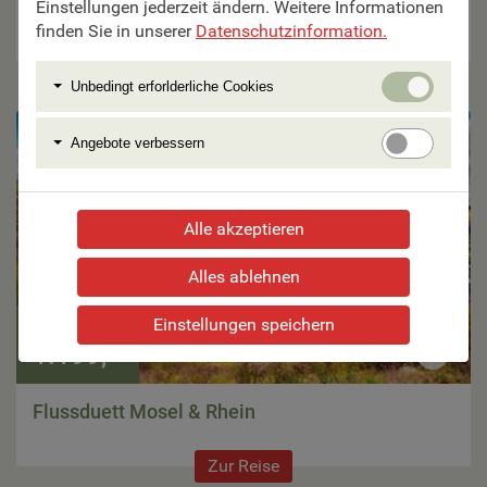
Amsterdam
Einstellungen jederzeit ändern. Weitere Informationen
finden Sie in unserer
Datenschutzinformation.
Zur Reise
Unbedi
Unbedingt erforlderliche Cookies
erforlde
Cookie
Angebo
Angebote verbessern
verbess
Alle akzeptieren
Alles ablehnen
Einstellungen speichern
7 Tage ab €
1.199,–
Flussduett Mosel & Rhein
Zur Reise