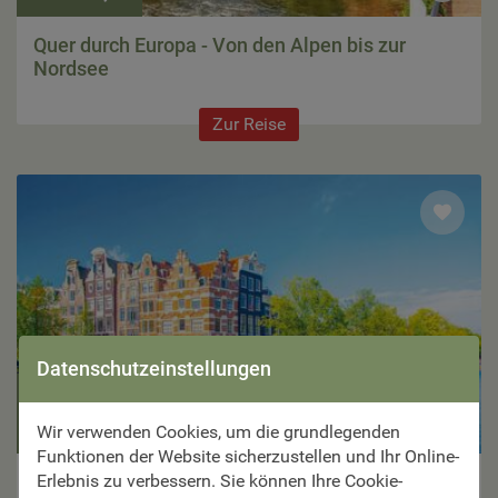
Quer durch Europa - Von den Alpen bis zur
Nordsee
Zur Reise
Datenschutzeinstellungen
7 Tage ab €
1.199,–
Wir verwenden Cookies, um die grundlegenden
Funktionen der Website sicherzustellen und Ihr Online-
Erlebnis zu verbessern. Sie können Ihre Cookie-
Große Rheinkreuzfahrt – von Basel bis