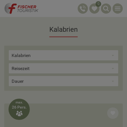
0
Kalabrien
Kalabrien
Reisezeit
Dauer
max.
26 Pers.
