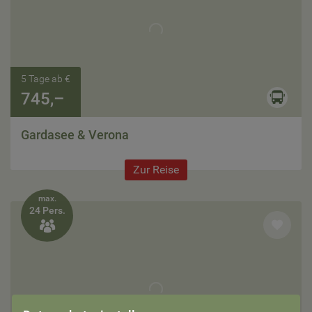
5 Tage ab €
745,–
Gardasee & Verona
Zur Reise
max.
24 Pers.
