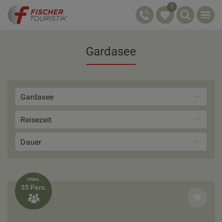
0
Gardasee
Gardasee
Reisezeit
Dauer
max.
35 Pers.
