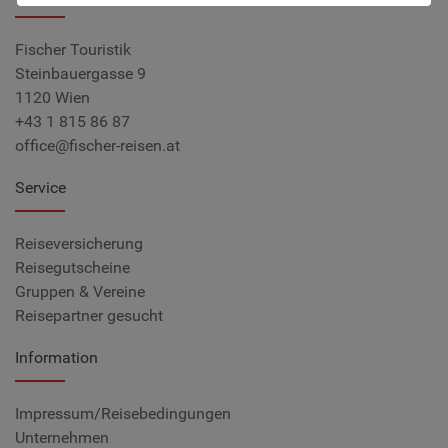
Fischer Touristik
Steinbauergasse 9
1120 Wien
+43 1 815 86 87
office@fischer-reisen.at
Service
Reiseversicherung
Reisegutscheine
Gruppen & Vereine
Reisepartner gesucht
Information
Impressum/Reisebedingungen
Unternehmen