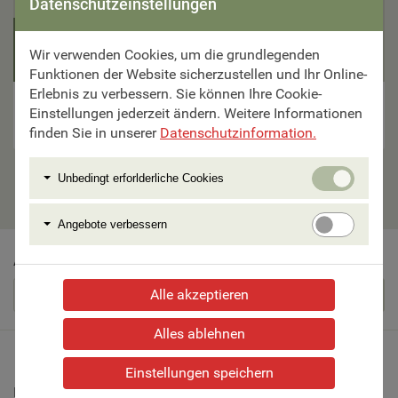
Datenschutzeinstellungen
5 Tage ab €
Wir verwenden Cookies, um die grundlegenden
985,–
Funktionen der Website sicherzustellen und Ihr Online-
Erlebnis zu verbessern. Sie können Ihre Cookie-
Genusswandern am Gardasee
Einstellungen jederzeit ändern. Weitere Informationen
finden Sie in unserer
Datenschutzinformation.
Zur Reise
Unbedi
Unbedingt erforlderliche Cookies
erforlde
Cookie
Angebo
Angebote verbessern
verbess
Abonnieren Sie schöne Reisen als Newsletter
Alle akzeptieren
Abonnieren
Alles ablehnen
Einstellungen speichern
Beratung & Buchung