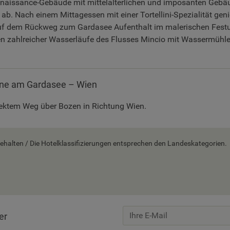
naissance-Gebäude mit mittelalterlichen und imposanten Gebäu
ab. Nach einem Mittagessen mit einer Tortellini-Spezialität gen
Auf dem Rückweg zum Gardasee Aufenthalt im malerischen Fest
en zahlreicher Wasserläufe des Flusses Mincio mit Wassermühl
ne am Gardasee – Wien
rektem Weg über Bozen in Richtung Wien.
alten / Die Hotelklassifizierungen entsprechen den Landeskategorien.
er