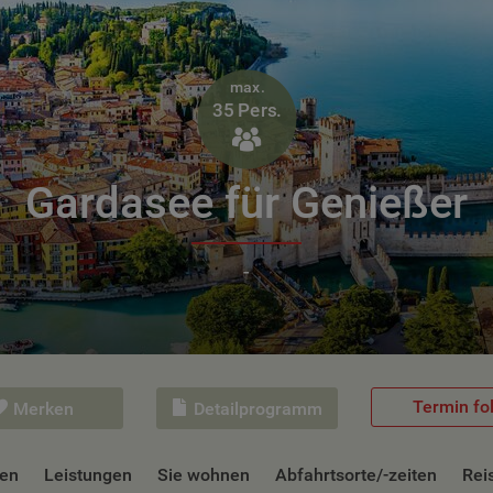
max.
35 Pers.

Gardasee für Genießer
-
Termin fo
Merken
Detailprogramm
nen
Leistungen
Sie wohnen
Abfahrtsorte/-zeiten
Rei