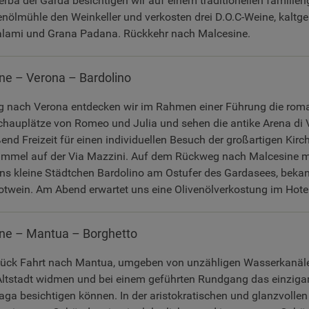
rba del Garda besichtigen wir auf einem traditionellen familien
enölmühle den Weinkeller und verkosten drei D.O.C-Weine, kaltge
Salami und Grana Padana. Rückkehr nach Malcesine.
ne – Verona – Bardolino
g nach Verona entdecken wir im Rahmen einer Führung die roman
chauplätze von Romeo und Julia und sehen die antike Arena di
nd Freizeit für einen individuellen Besuch der großartigen Kirc
ummel auf der Via Mazzini. Auf dem Rückweg nach Malcesine 
ins kleine Städtchen Bardolino am Ostufer des Gardasees, beka
twein. Am Abend erwartet uns eine Olivenölverkostung im Hotel
ne – Mantua – Borghetto
ück Fahrt nach Mantua, umgeben von unzähligen Wasserkanäle
ltstadt widmen und bei einem geführten Rundgang das einzigar
aga besichtigen können. In der aristokratischen und glanzvollen