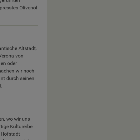
geführten
presstes Olivenöl
tische Altstadt,
 Verona von
hen oder
machen wir noch
nnt durch seinen
.
n, wo wir uns
tige Kulturerbe
 Hofstadt