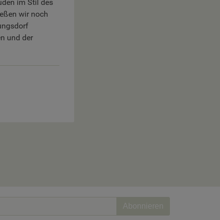
den im Stil des
ießen wir noch
ungsdorf
en und der
Abonnieren