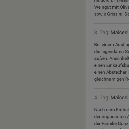
hindurch. In Mane
Weingut mit Oliv
sowie Grissini, 
3. Tag:
Malcesi
Bei einem Ausflu
die legendären S
außen. Anschließe
einen Einkaufsb
einen Abstecher 
gleichnamigen Ro
4. Tag:
Malcesi
Nach dem Frühst
der imposanten A
der Familie Gonz