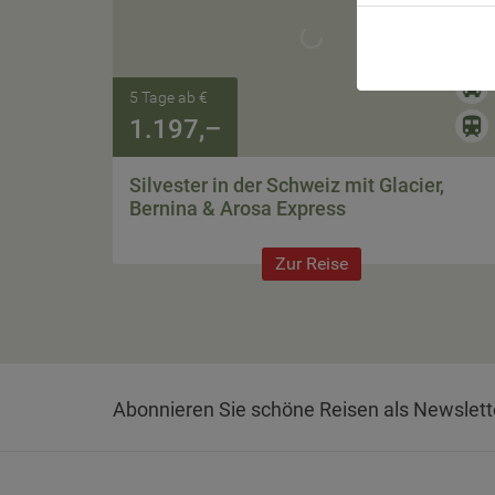
5 Tage ab €
1.197,–
Silvester in der Schweiz mit Glacier,
Bernina & Arosa Express
Zur Reise
Abonnieren Sie schöne Reisen als Newslett