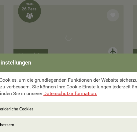
max.
26 Pers.

6 Tage ab €
2.490,–
instellungen
Nordlichter auf den Lofoten & Vesterålen
Cookies, um die grundlegenden Funktionen der Website sicherzus
 zu verbessern. Sie können Ihre Cookie-Einstellungen jederzeit ä
inden Sie in unserer
Datenschutzinformation.
Zur Reise
orlderliche Cookies
rbessern