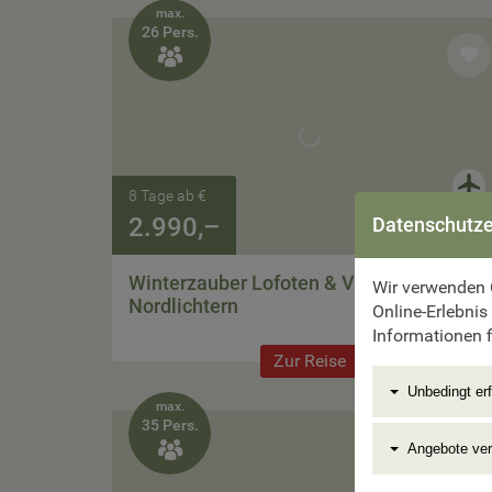
max.
26 Pers.

8 Tage ab €
2.990,–
Datenschutze
Winterzauber Lofoten & Vesterålen mit
Wir verwenden 
Nordlichtern
Online-Erlebnis
Informationen f
Zur Reise
Unbedingt erf
max.
35 Pers.

Angebote ve