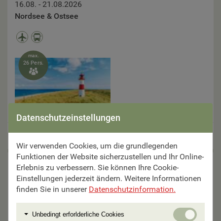
16.08. - 21.08.2026
Nordsee & Ostsee
max.
26 Pers.

Datenschutzeinstellungen
6 Tage um €
1.490,–
Wir verwenden Cookies, um die grundlegenden
Funktionen der Website sicherzustellen und Ihr Online-
17.08. - 01.09.2026
Erlebnis zu verbessern. Sie können Ihre Cookie-
Große Donau Kreuzfahrt
Einstellungen jederzeit ändern. Weitere Informationen
finden Sie in unserer
Datenschutzinformation.
Unbedi
Unbedingt erforlderliche Cookies
erforlde