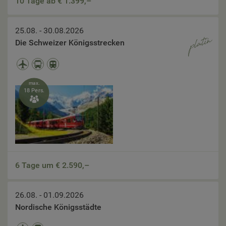
10 Tage ab €
1.399,–
25.08. - 30.08.2026
Die Schweizer Königsstrecken
max.
18 Pers.

6 Tage um €
2.590,–
26.08. - 01.09.2026
Nordische Königsstädte