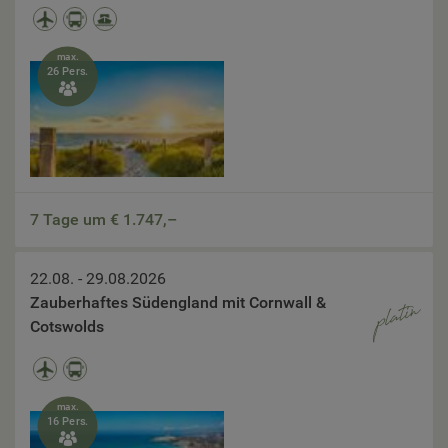
max.
26 Pers.

7 Tage um €
1.747,–
22.08. - 29.08.2026
Zauberhaftes Südengland mit Cornwall &
Cotswolds
max.
16 Pers.
