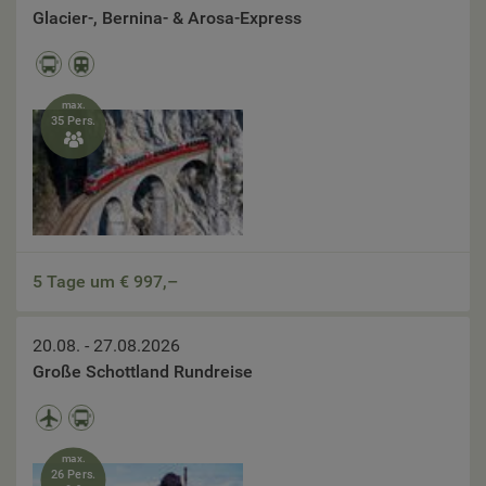
Glacier-, Bernina- & Arosa-Express
max.
35 Pers.

5 Tage um €
997,–
20.08. - 27.08.2026
Große Schottland Rundreise
max.
26 Pers.