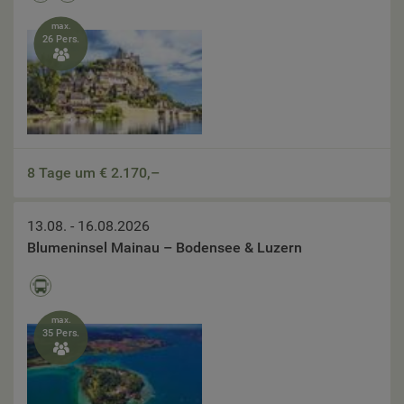
max.
26 Pers.

8 Tage um €
2.170,–
13.08. - 16.08.2026
Blumeninsel Mainau – Bodensee & Luzern
max.
35 Pers.
