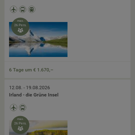
max.
26 Pers.

6 Tage um €
1.670,–
12.08. - 19.08.2026
Irland - die Grüne Insel
max.
26 Pers.
