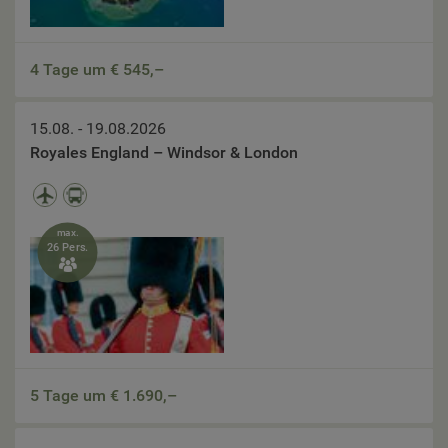
4 Tage um €
545,–
15.08. - 19.08.2026
Royales England – Windsor & London
max.
26 Pers.

5 Tage um €
1.690,–