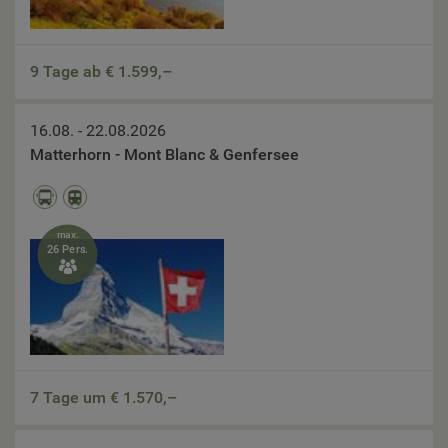
9 Tage ab €
1.599,–
16.08. - 22.08.2026
Matterhorn - Mont Blanc & Genfersee
max.
26 Pers.

7 Tage um €
1.570,–