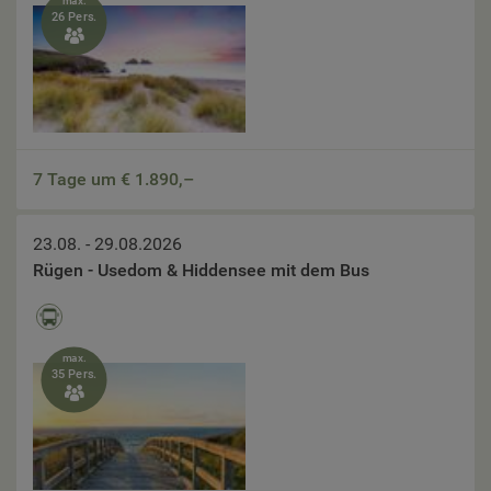
max.
26 Pers.

7 Tage um €
1.890,–
23.08. - 29.08.2026
Rügen - Usedom & Hiddensee mit dem Bus
max.
35 Pers.
