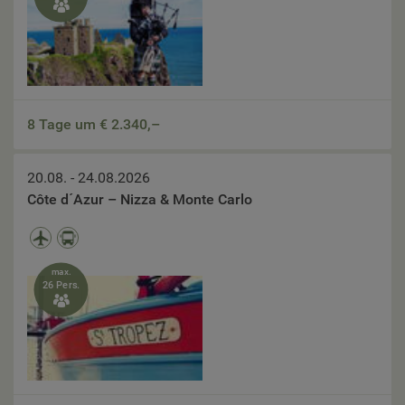

8 Tage um €
2.340,–
20.08. - 24.08.2026
Côte d´Azur – Nizza & Monte Carlo
max.
26 Pers.
