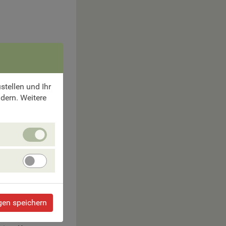
tellen und Ihr
ndern. Weitere
Unbedingt
erforlderliche
Cookies
Angebote
verbessern
gen speichern
h Feldkirch und