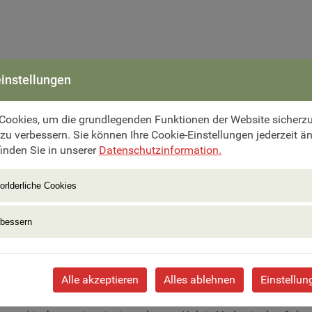
instellungen
Cookies, um die grundlegenden Funktionen der Website sicherzus
 zu verbessern. Sie können Ihre Cookie-Einstellungen jederzeit ä
inden Sie in unserer
Datenschutzinformation.
orlderliche Cookies
rbessern
Liechtenstein – Chur
Alle akzeptieren
Alles ablehnen
Einstellun
 und Salzburg. Wir fahren durch das Inntal über den Arlberg nac