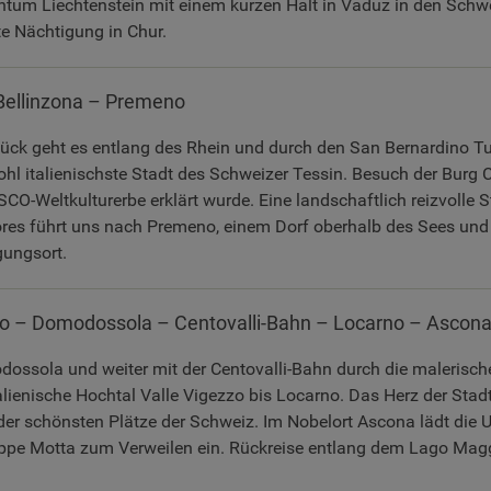
ntum Liechtenstein mit einem kurzen Halt in Vaduz in den Schw
e Nächtigung in Chur.
Bellinzona – Premeno
ck geht es entlang des Rhein und durch den San Bernardino T
ohl italienischste Stadt des Schweizer Tessin. Besuch der Burg 
-Weltkulturerbe erklärt wurde. Eine landschaftlich reizvolle St
res führt uns nach Premeno, einem Dorf oberhalb des Sees un
gungsort.
 – Domodossola – Centovalli-Bahn – Locarno – Ascon
ossola und weiter mit der Centovalli-Bahn durch die malerisch
alienische Hochtal Valle Vigezzo bis Locarno. Das Herz der Stadt
r der schönsten Plätze der Schweiz. Im Nobelort Ascona lädt die
ppe Motta zum Verweilen ein. Rückreise entlang dem Lago Mag