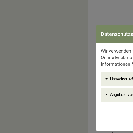
Datenschutze
Wir verwenden 
Online-Erlebnis
Informationen f
Unbedingt erf
Angebote ve
1. Tag:
Wien – 
Anreise über Linz