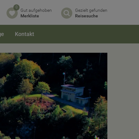
0
Gut aufgehoben
Gezielt gefunden
Merkliste
Reisesuche
ge
Kontakt