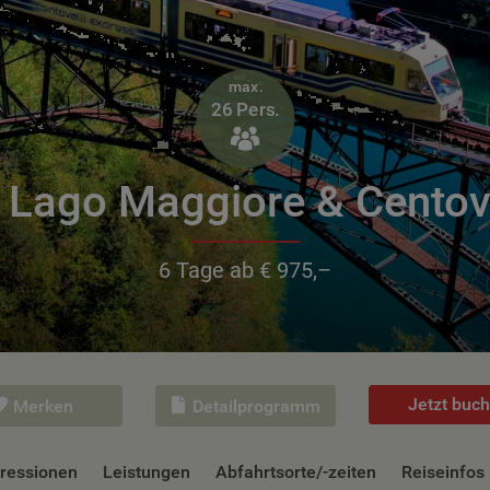
max.
26 Pers.

- Lago Maggiore & Centov
6 Tage ab € 975,–
Jetzt buc
Merken
Detailprogramm
ressionen
Leistungen
Abfahrtsorte/-zeiten
Reiseinfos