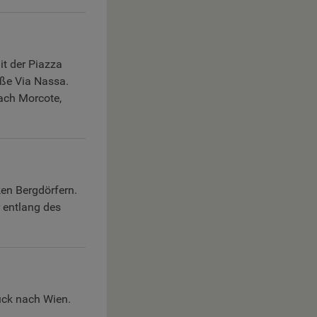
it der Piazza
aße Via Nassa.
ach Morcote,
ken Bergdörfern.
 entlang des
ück nach Wien.