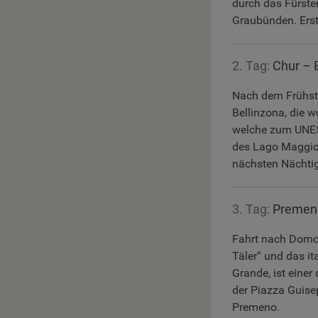
durch das Fürste
Graubünden. Erst
2. Tag:
Chur – 
Nach dem Frühstü
Bellinzona, die w
welche zum UNESCO
des Lago Maggio
nächsten Nächti
3. Tag:
Premeno
Fahrt nach Domod
Täler“ und das it
Grande, ist eine
der Piazza Guise
Premeno.