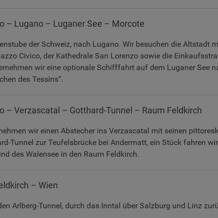
 – Lugano – Luganer See – Morcote
nenstube der Schweiz, nach Lugano. Wir besuchen die Altstadt m
azzo Civico, der Kathedrale San Lorenzo sowie die Einkaufsstr
rnehmen wir eine optionale Schifffahrt auf dem Luganer See n
chen des Tessins“.
 – Verzascatal – Gotthard-Tunnel – Raum Feldkirch
nehmen wir einen Abstecher ins Verzascatal mit seinen pittores
rd-Tunnel zur Teufelsbrücke bei Andermatt, ein Stück fahren wir
 und des Walensee in den Raum Feldkirch.
ldkirch – Wien
den Arlberg-Tunnel, durch das Inntal über Salzburg und Linz zur