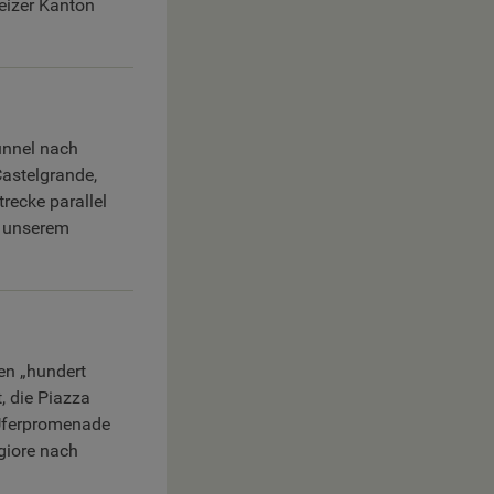
eizer Kanton
unnel nach
Castelgrande,
recke parallel
d unserem
a
en „hundert
, die Piazza
 Uferpromenade
giore nach