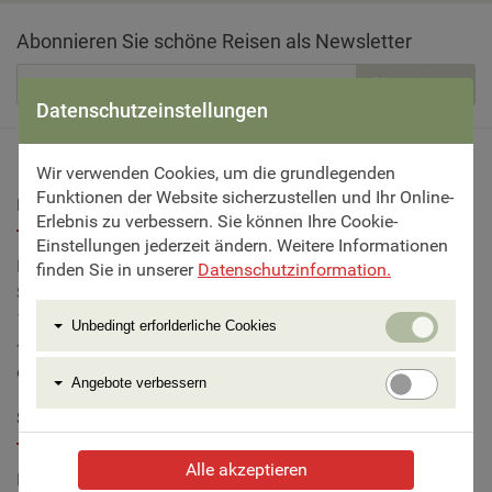
Abonnieren Sie schöne Reisen als Newsletter
Abonnieren
Datenschutzeinstellungen
Wir verwenden Cookies, um die grundlegenden
Funktionen der Website sicherzustellen und Ihr Online-
Beratung & Buchung
Erlebnis zu verbessern. Sie können Ihre Cookie-
Einstellungen jederzeit ändern. Weitere Informationen
Fischer Touristik
finden Sie in unserer
Datenschutzinformation.
Steinbauergasse 9
Unbedi
1120 Wien
Unbedingt erforlderliche Cookies
erforlde
+43 1 815 86 87
Cookie
office@fischer-reisen.at
Angebo
Angebote verbessern
verbess
Service
Alle akzeptieren
Reiseversicherung