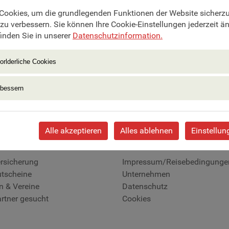
r entsprechen keine Reisen diesen Suchkrit
Cookies, um die grundlegenden Funktionen der Website sicherzus
 zu verbessern. Sie können Ihre Cookie-Einstellungen jederzeit ä
inden Sie in unserer
Datenschutzinformation.
orlderliche Cookies
er
rbessern
Alle akzeptieren
Alles ablehnen
Einstellun
e
Information
rsicherung
Impressum/Reisebedingunge
utscheine
Unternehmen
n & Vereine
Datenschutz
rtner gesucht
Cookies