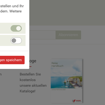
erien.
tellen und Ihr
ndern. Weitere
Unbedingt
erforlderliche
Abonnieren
Cookies
Angebote
verbessern
gen speichern
Kataloge
n
Bestellen Sie
kostenlos
unsere aktuellen
Kataloge!