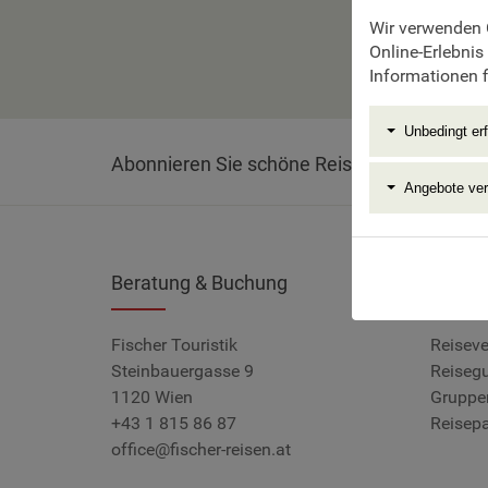
Leide
Wir verwenden 
Online-Erlebnis
Informationen f
Unbedingt erf
Abonnieren Sie schöne Reisen als Newslett
Angebote ve
Beratung & Buchung
Servic
Fischer Touristik
Reiseve
Steinbauergasse 9
Reiseg
1120 Wien
Gruppe
+43 1 815 86 87
Reisepa
office@fischer-reisen.at