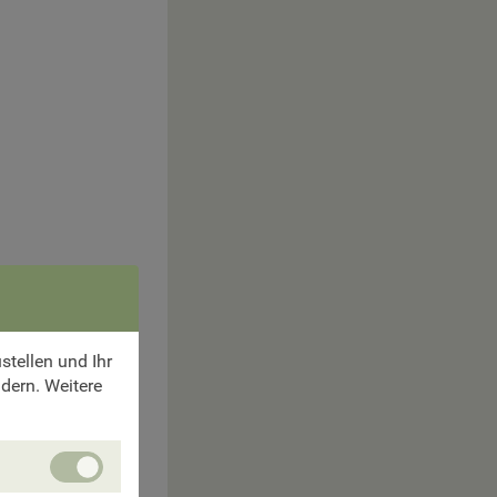
tellen und Ihr
ndern. Weitere
Unbedingt
 unser Hotel in
erforlderliche