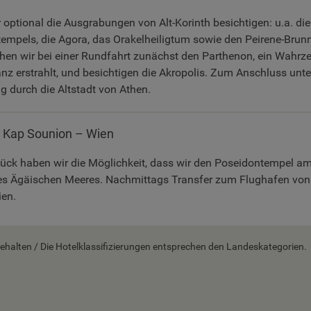
optional die Ausgrabungen von Alt-Korinth besichtigen: u.a. die
tempels, die Agora, das Orakelheiligtum sowie den Peirene-Brunn
n wir bei einer Rundfahrt zunächst den Parthenon, ein Wahrzei
nz erstrahlt, und besichtigen die Akropolis. Zum Anschluss unt
g durch die Altstadt von Athen.
 Kap Sounion – Wien
ück haben wir die Möglichkeit, dass wir den Poseidontempel a
des Ägäischen Meeres. Nachmittags Transfer zum Flughafen vo
ien.
alten / Die Hotelklassifizierungen entsprechen den Landeskategorien.