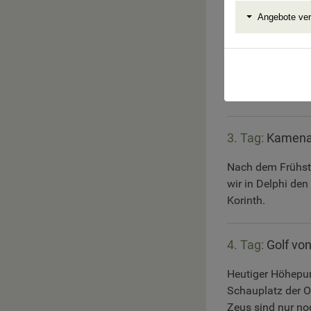
Kamena Vourla b
Angebote ve
2. Tag:
Kamena 
Heute besichtigen
den Thermopylen
3. Tag:
Kamena 
Nach dem Frühstü
wir in Delphi de
Korinth.
4. Tag:
Golf vo
Heutiger Höhepun
Schauplatz der O
Zeus sind nur noc