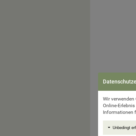
Datenschutze
Wir verwenden 
Online-Erlebnis
Informationen f
1. Tag:
Wien – 
Unbedingt erf
Morgens Flug nac