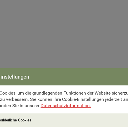
instellungen
Cookies, um die grundlegenden Funktionen der Website sicherzus
 zu verbessern. Sie können Ihre Cookie-Einstellungen jederzeit ä
inden Sie in unserer
Datenschutzinformation.
Athen – Golf von Euböa – Kamena Vourla
orlderliche Cookies
h Athen. Zum Auftakt fahren wir an den Golf von Euböa, wo wir