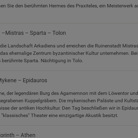
 Sie den berühmten Hermes des Praxiteles, ein Meisterwerk ant
 –Mistras – Sparta – Tolon
 die Landschaft Arkadiens und erreichen die Ruinenstadt Mistras
as ehemalige Zentrum byzantinischer Kultur unternehmen. Bei 
s berühmte Sparta. Nächtigung in Tolo.
Mykene – Epidauros
ne, der legendären Burg des Agamemnon mit dem Löwentor und
grabenen Kuppelgräbern. Die mykenischen Paläste und Kultstä
sse der antiken Hochkultur. Den Tag beschließen wir in Epidau
"klassisches" Theater eine einzigartige Akustik besitzt.
Korinth – Athen