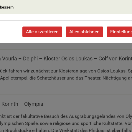
eziehen.
rbessern
Vourla – Meteora – Thermopylen
Alle akzeptieren
Alles ablehnen
Einstellun
 wir eines der Meteoraklöster, die wie Adlerhorste auf den Felsen
, einem Engpass zwischen dem Ägäischen Meer und dem Kalli
Vourla – Delphi – Kloster Osios Loukas – Golf von Korin
ck fahren wir zunächst zur Klosteranlage von Osios Loukas. Sp
n Apollotempel, die Schatzhäuser und das Theater. Nächtigung 
n Korinth – Olympia
kt ist der fakultative Besuch des Ausgrabungsgeländes von Ol
lympischen Spiele, sowie religiöse und sportliche Kultstätte. V
h Bruchstücke erhalten. Die Werkstatt des Phidias ist ebenfalls