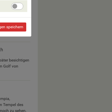
Cookies
Angebote
verbessern
gen speichern
 kleben. Halt bei
dromosgebirge.
th
äter besichtigen
am Golf von
ympia,
om Tempel des
 noch zu sehen.