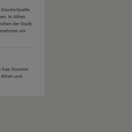
 Glauke-Quelle,
en. In Athen
chen der Stadt,
ernehmen wir
m Kap Sounion
n Athen und