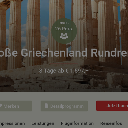
max.
26 Pers.

oße Griechenland Rundre
8 Tage ab € 1.597,–
Jetzt buc
Merken
Detailprogramm
mpressionen
Leistungen
Fluginformation
Reiseinfos