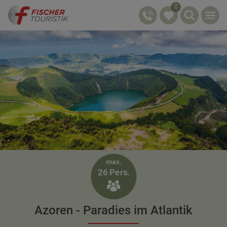
0
max.
26 Pers.

Azoren - Paradies im Atlantik