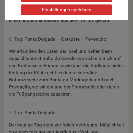
Beeindruckend ist der Besuch einer der letzten
Einstellungen speichern
europäischen Teeplantagen, deren kleine Fabrikhalle
einem Industriemuseum aus dem 19. Jh. gleicht.
6. Tag:
Ponta Delgada – Ostküste – Povoação
Wir erkunden den Osten der Insel und halten beim
Aussichtspunkt Salto do Cavalo, wo sich ein Blick auf
den Kratersee in Furnas sowie über die Südküste bietet.
Entlang der Küste geht es durch eine wilde
Naturszenerie zum Ponta da Madrugada und nach
Povoação, wo wir entlang der Promenade oder durch
die Fußgängerzone spazieren.
7. Tag:
Ponta Delgada
Der heutige Tag steht zur freien Verfügung. Möglichkeit
zu einem fakultativen Ausflug zur Wal- und