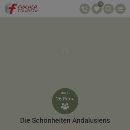
0
max.
26 Pers.

Die Schönheiten Andalusiens