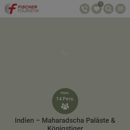
0
max.
14 Pers.

Indien – Maharadscha Paläste &
Königstiger