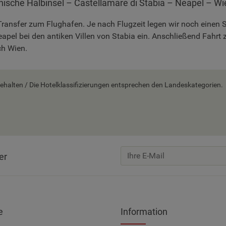
inische Halbinsel – Castellamare di Stabia – Neapel – Wi
 Transfer zum Flughafen. Je nach Flugzeit legen wir noch einen
eapel bei den antiken Villen von Stabia ein. Anschließend Fahr
ch Wien.
alten / Die Hotelklassifizierungen entsprechen den Landeskategorien.
er
e
Information