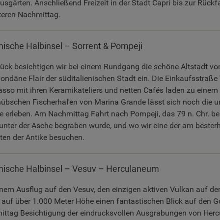
usgärten. Anschließend Freizeit in der Stadt Capri bis zur Rück
teren Nachmittag.
inische Halbinsel – Sorrent & Pompeji
ck besichtigen wir bei einem Rundgang die schöne Altstadt vo
ondäne Flair der süditalienischen Stadt ein. Die Einkaufsstraße
asso mit ihren Keramikateliers und netten Cafés laden zu einem
übschen Fischerhafen von Marina Grande lässt sich noch die u
erleben. Am Nachmittag Fahrt nach Pompeji, das 79 n. Chr. be
nter der Asche begraben wurde, und wo wir eine der am bester
en der Antike besuchen.
inische Halbinsel – Vesuv – Herculaneum
inem Ausflug auf den Vesuv, den einzigen aktiven Vulkan auf d
s auf über 1.000 Meter Höhe einen fantastischen Blick auf den G
ittag Besichtigung der eindrucksvollen Ausgrabungen von Herc