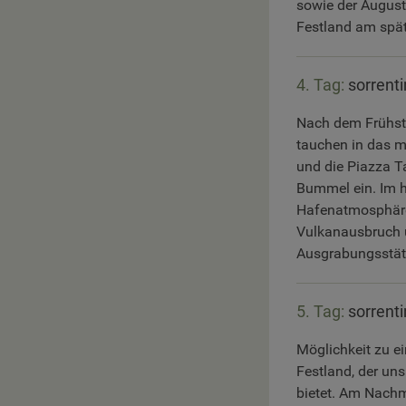
sowie der August
Festland am spä
4. Tag:
sorrent
Nach dem Frühstü
tauchen in das m
und die Piazza T
Bummel ein. Im h
Hafenatmosphäre 
Vulkanausbruch u
Ausgrabungsstätt
5. Tag:
sorrent
Möglichkeit zu e
Festland, der un
bietet. Am Nachm