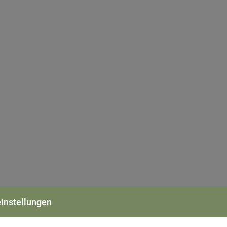
Neapel – sorrentinische Halbinsel
instellungen
ch Neapel. Empfang durch unsere deutschsprechende Reiseleit