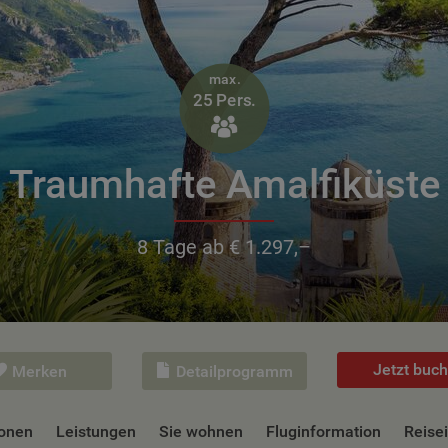
max.
25 Pers.

Traumhafte Amalfiküste
8 Tage ab € 1.297,–
Jetzt buc
Merken
Detailprogramm
onen
Leistungen
Sie wohnen
Fluginformation
Reise