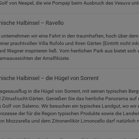
Golf von Neapel, die wie Pompeji beim Ausbruch des Vesuvs unt
nische Halbinsel – Ravello
unternehmen wir eine Fahrt in den traumhaften, hoch über de
iner prachtvollen Villa Rufolo und ihren Gärten (Eintritt nicht ink
rd Wagner inspirieren ließ. Vom herrlichen Park aus bietet sich 
amaaussichten der Amalfiküste.
nische Halbinsel – die Hügel von Sorrent
agesausflug in die Hügel von Sorrent, mit seinen typischen Berg
 Zitrusfrucht-Gärten. Genießen Sie das herrliche Panorama auf 
 Golf von Salerno. Wir besuchen ein typisches Landgut, wo wir e
rozesse der für die Region typischen Produkte sowie die Landwir
on Mozzarella und dem Zitronenlikör Limoncello darf natürlich n