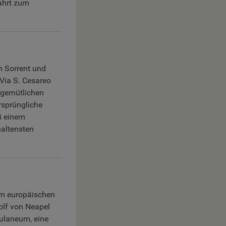
fahrt zum
n Sorrent und
 Via S. Cesareo
 gemütlichen
rsprüngliche
i einem
haltensten
em europäischen
olf von Neapel
ulaneum, eine