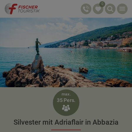
0
max.
35 Pers.

Silvester mit Adriaflair in Abbazia