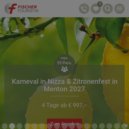
0
max.
35 Pers.

Karneval in Nizza & Zitronenfest in
Menton 2027
4 Tage ab € 997,–
Zum Angebot