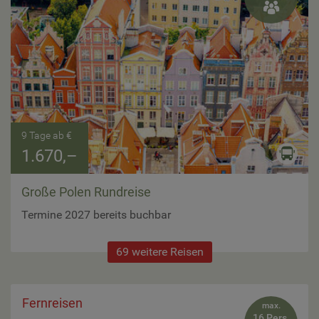

9 Tage ab €
1.670,–
Große Polen Rundreise
Termine 2027 bereits buchbar
69 weitere Reisen
Fernreisen
max.
16 Pers.