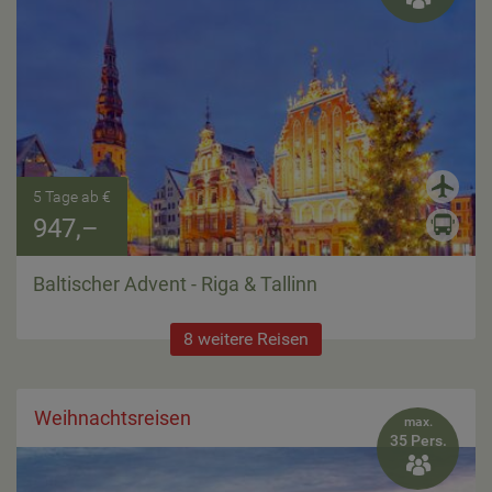
5 Tage ab €
947,–
Baltischer Advent - Riga & Tallinn
8 weitere Reisen
Weihnachtsreisen
max.
35 Pers.
