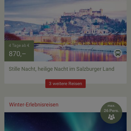
4 Tage ab €
870,–
Stille Nacht, heilige Nacht im Salzburger Land
3 weitere Reisen
Winter-Erlebnisreisen
max.
26 Pers.
