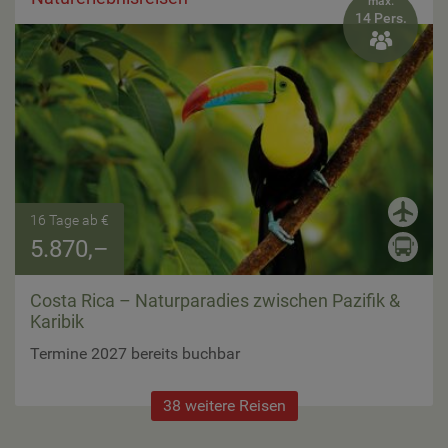
max.
14 Pers.

16 Tage ab €
5.870,–
Costa Rica – Naturparadies zwischen Pazifik &
Karibik
Termine 2027 bereits buchbar
38 weitere Reisen