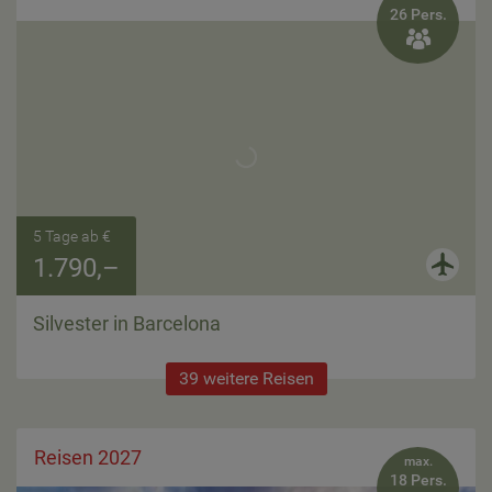
26 Pers.

5 Tage ab €
1.790,–
Silvester in Barcelona
39 weitere Reisen
Reisen 2027
max.
18 Pers.