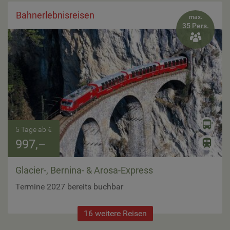
Bahnerlebnisreisen
max.
35 Pers.

5 Tage ab €
997,–
Glacier-, Bernina- & Arosa-Express
Termine 2027 bereits buchbar
16 weitere Reisen