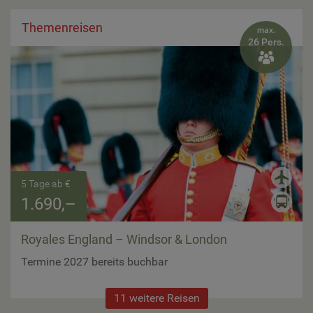
Themenreisen
max.
26 Pers.

5 Tage ab €
1.690,–
Royales England – Windsor & London
Termine 2027 bereits buchbar
11 weitere Reisen