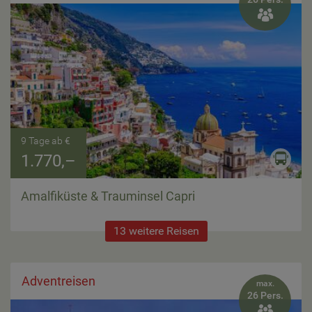

9 Tage ab €
1.770,–
Amalfiküste & Trauminsel Capri
13 weitere Reisen
Adventreisen
max.
26 Pers.
