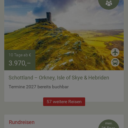

10 Tage ab €
3.970,–
Schottland – Orkney, Isle of Skye & Hebriden
Termine 2027 bereits buchbar
57 weitere Reisen
Rundreisen
max.