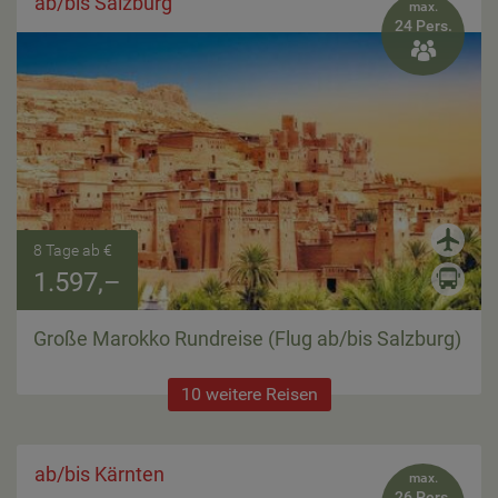
ab/bis Salzburg
max.
24 Pers.

8 Tage ab €
1.597,–
Große Marokko Rundreise (Flug ab/bis Salzburg)
10 weitere Reisen
ab/bis Kärnten
max.
26 Pers.