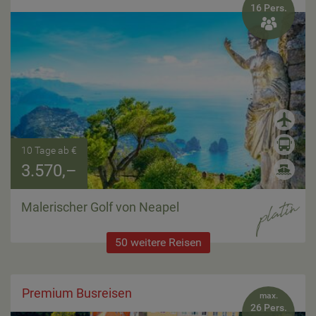
16 Pers.

10 Tage ab €
3.570,–
Malerischer Golf von Neapel
50 weitere Reisen
Premium Busreisen
max.
26 Pers.