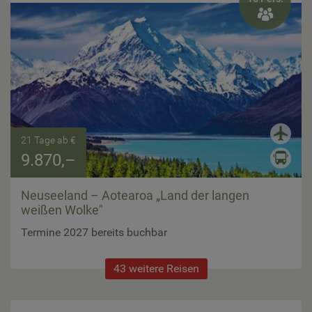

21 Tage ab €
9.870,–
Neuseeland – Aotearoa „Land der langen
weißen Wolke"
Termine 2027 bereits buchbar
43 weitere Reisen