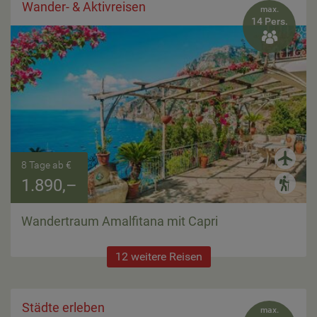
Wander- & Aktivreisen
max.
14 Pers.

8 Tage ab €
1.890,–
Wandertraum Amalfitana mit Capri
12 weitere Reisen
Städte erleben
max.