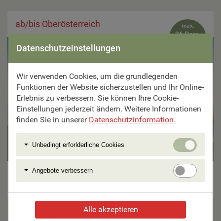
ab/bis Oberösterreich
max.
26 Pers.

Datenschutzeinstellungen
Wir verwenden Cookies, um die grundlegenden
Funktionen der Website sicherzustellen und Ihr Online-
Erlebnis zu verbessern. Sie können Ihre Cookie-
Einstellungen jederzeit ändern. Weitere Informationen
finden Sie in unserer
Datenschutzinformation.
9 Tage ab €
Unbedi
Unbedingt erforlderliche Cookies
1.990,–
erforlde
Cookie
Angebo
Angebote verbessern
Normandie - Bretagne & Champagne
verbess
23 weitere Reisen
Alle akzeptieren