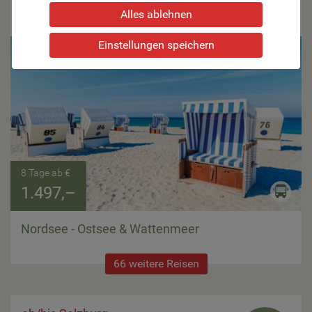
Alles ablehnen
ab/bis Steiermark
max.
26 Pers.
Einstellungen speichern

8 Tage ab €
1.497,–
Nordsee - Ostsee & Wattenmeer
66 weitere Reisen