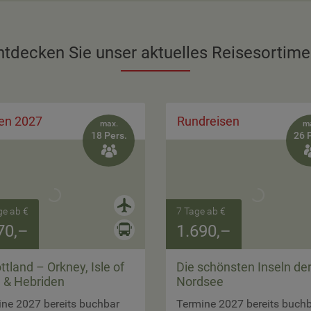
ntdecken Sie unser aktuelles Reisesortime
en 2027
Rundreisen
max.
m
18 Pers.
26 

ge ab €
7 Tage ab €
70,–
1.690,–
ttland – Orkney, Isle of
Die schönsten Inseln de
 & Hebriden
Nordsee
ne 2027 bereits buchbar
Termine 2027 bereits buch