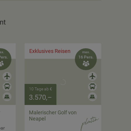
nt
Exklusives Reisen
ax.
max.
Pers.
16 Pers.


10 Tage ab €
3.570,–
r
Malerischer Golf von
Neapel
bar