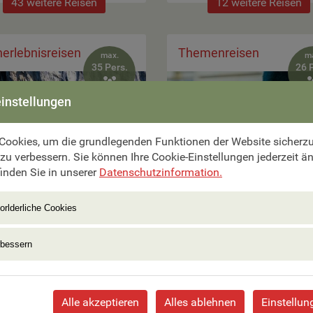
43 weitere Reisen
12 weitere Reisen
erlebnisreisen
Themenreisen
max.
m
35 Pers.
26 

instellungen
Cookies, um die grundlegenden Funktionen der Website sicherzus
e ab €
5 Tage ab €
 zu verbessern. Sie können Ihre Cookie-Einstellungen jederzeit ä
,–
1.690,–
inden Sie in unserer
Datenschutzinformation.
er-, Bernina- & Arosa-
Royales England – Wind
orlderliche Cookies
ess
London
ne 2027 bereits buchbar
Termine 2027 bereits buch
rbessern
16 weitere Reisen
11 weitere Reisen
Alle akzeptieren
Alles ablehnen
Einstellun