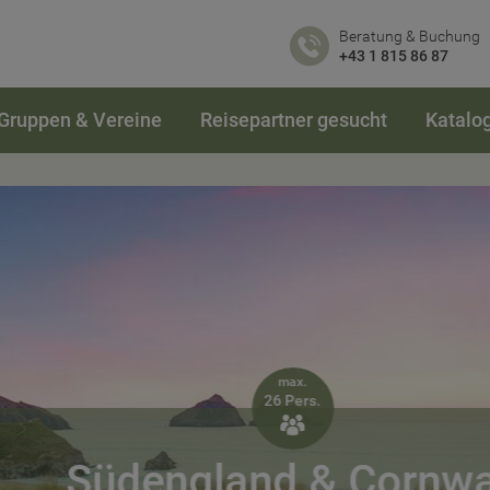
Beratung & Buchung
+43 1 815 86 87
Gruppen & Vereine
Reisepartner gesucht
Katalo
max.
26 Pers.

Südengland & Cornwall