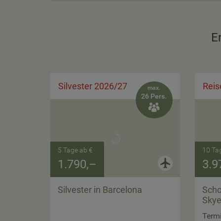
E
Silvester 2026/27
Reis
max.
26 Pers.

5 Tage ab €
10 Ta
1.790,–
3.9
Silvester in Barcelona
Scho
Skye
Termi