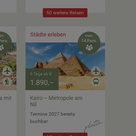
50 weitere Reisen
Städte erleben
ax.
max.
Pers.
14 Pers.


6 Tage ab €
1.890,–
a mit
Kairo – Metropole am
Nil
Termine 2027 bereits
buchbar