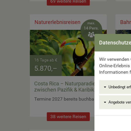
69 weitere Reisen
Naturerlebnisreisen
Bahn
max.
14 Pers.

Datenschutze
Wir verwenden 
16 Tage ab €
5 Tag
Online-Erlebnis
5.870,–
997
Informationen f
Costa Rica – Naturparadies
Glaci
Unbedingt erf
zwischen Pazifik & Karibik
Expr
Termine 2027 bereits buchbar
Termi
Angebote ve
38 weitere Reisen