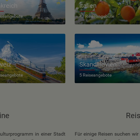
kreich
Italien
iseangebote
47 Reiseangebote
weiz
Skandinavien
iseangebote
5 Reiseangebote
ine
Rei
ulturprogramm in einer Stadt
Für einige Reisen suchen wir