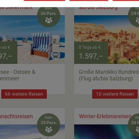
is Steiermark
ab/bis Salzburg
max.
m
26 Pers.
24 

e ab €
8 Tage ab €
97,–
1.597,–
see - Ostsee &
Große Marokko Rundrei
tenmeer
(Flug ab/bis Salzburg)
66 weitere Reisen
10 weitere Reisen
nachtsreisen
Winter-Erlebnisreisen
max.
m
35 Pers.
26 
