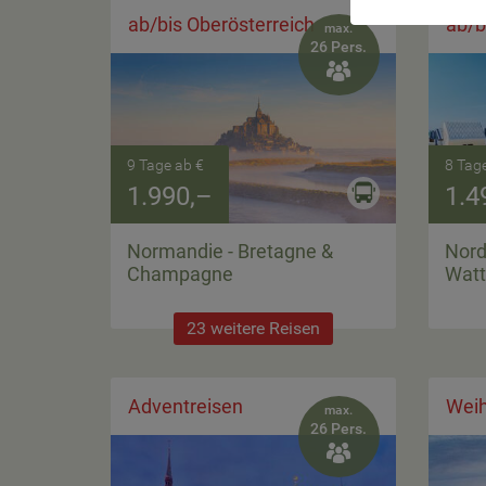
ab/bis Oberösterreich
ab/b
max.
26 Pers.

9 Tage ab €
8 Tag
1.990,–
1.4
Normandie - Bretagne &
Nord
Champagne
Wat
23 weitere Reisen
Adventreisen
Weih
max.
26 Pers.
