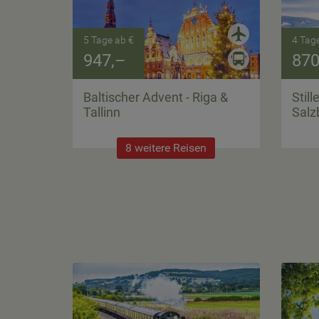
5 Tage ab €
4 Tag
947,–
870
Baltischer Advent - Riga &
Still
Tallinn
Salz
8 weitere Reisen