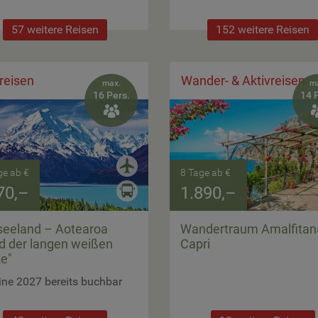
57 weitere Reisen
152 weitere Reisen
reisen
Wander- & Aktivreisen
max.
m
16 Pers.
14 

ge ab €
8 Tage ab €
70,–
1.890,–
eeland – Aotearoa
Wandertraum Amalfitan
d der langen weißen
Capri
e"
ne 2027 bereits buchbar