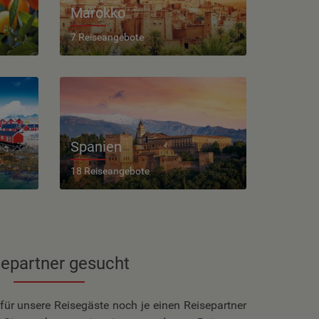
Marokko
7 Reiseangebote
Spanien
18 Reiseangebote
separtner gesucht
 für unsere Reisegäste noch je einen Reisepartner