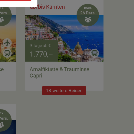
ab/bis Kärnten
ax.
max.
Pers.
26 Pers.


9 Tage ab €
1.770,–
se
Amalfiküste & Trauminsel
Capri
13 weitere Reisen
ax.
Pers.
