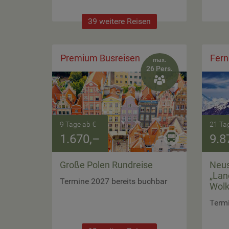
39 weitere Reisen
Premium Busreisen
Fern
max.
26 Pers.

9 Tage ab €
21 Ta
1.670,–
9.8
Große Polen Rundreise
Neus
„Lan
Termine 2027 bereits buchbar
Wolk
Termi