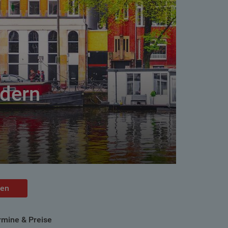
ndern
hen
rmine & Preise