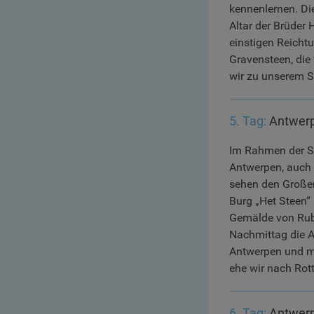
kennenlernen. Di
Altar der Brüder
einstigen Reicht
Gravensteen, die
wir zu unserem Sc
5. Tag:
Antwerp
Im Rahmen der St
Antwerpen, auch 
sehen den Großen
Burg „Het Steen“ 
Gemälde von Rub
Nachmittag die A
Antwerpen und ma
ehe wir nach Rot
6. Tag:
Antwerp