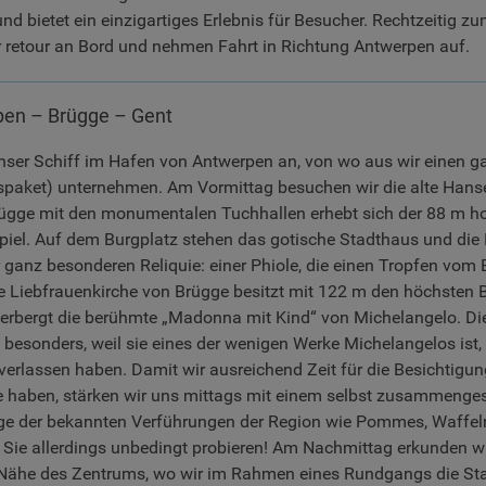
nd bietet ein einzigartiges Erlebnis für Besucher. Rechtzeitig 
r retour an Bord und nehmen Fahrt in Richtung Antwerpen auf.
en – Brügge – Gent
 unser Schiff im Hafen von Antwerpen an, von wo aus wir einen g
spaket) unternehmen. Am Vormittag besuchen wir die alte Hans
gge mit den monumentalen Tuchhallen erhebt sich der 88 m ho
iel. Auf dem Burgplatz stehen das gotische Stadthaus und die H
r ganz besonderen Reliquie: einer Phiole, die einen Tropfen vom B
Die Liebfrauenkirche von Brügge besitzt mit 122 m den höchsten
erbergt die berühmte „Madonna mit Kind“ von Michelangelo. Di
besonders, weil sie eines der wenigen Werke Michelangelos ist, 
 verlassen haben. Damit wir ausreichend Zeit für die Besichtigun
e haben, stärken wir uns mittags mit einem selbst zusammenges
ge der bekannten Verführungen der Region wie Pommes, Waffeln
 Sie allerdings unbedingt probieren! Am Nachmittag erkunden wi
e Nähe des Zentrums, wo wir im Rahmen eines Rundgangs die St