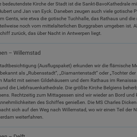
e bedeutendste Kirche der Stadt ist die Sankt-BavoKathedrale m
 Hubert und Jan van Eyck. Daneben zeugen auch viele gotische
um Gents, wie etwa die gotische Tuchhalle, das Rathaus und die
 teilweise noch vom mittelalterlichen Burggraben umgeben ist.
hiff zurück, das über Nacht in Antwerpen liegt.
en – Willemstad
adtbesichtigung (Ausflugspaket) erkunden wir die flämische M
bekannt als „Rubensstadt“, „Diamantenstadt“ oder „Tochter der 
 Markt mit seinen Gildehäusern und dem Rathaus im Renaissance
und die Liebfrauenkathedrale. Die größte Kirche Belgiens beherb
ens. Rechtzeitig zum Mittagessen sind wir wieder an Bord und
nnehmlichkeiten des Schiffes genießen. Die MS Charles Dickens
cht sich auf den Weg nach Willemstad, wo wir einen Teil der N
terdam weiterfahren.
en – Delft