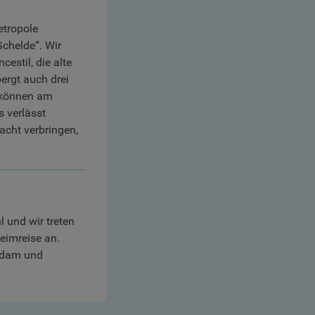
etropole
chelde“. Wir
stil, die alte
ergt auch drei
 können am
 verlässt
acht verbringen,
 und wir treten
eimreise an.
erdam und