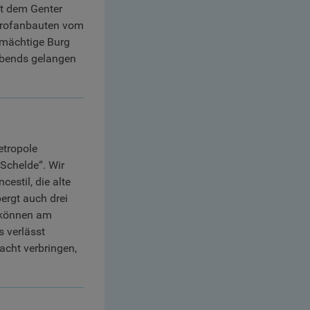
it dem Genter
 Profanbauten vom
 mächtige Burg
 Abends gelangen
etropole
Schelde“. Wir
stil, die alte
ergt auch drei
 können am
 verlässt
acht verbringen,