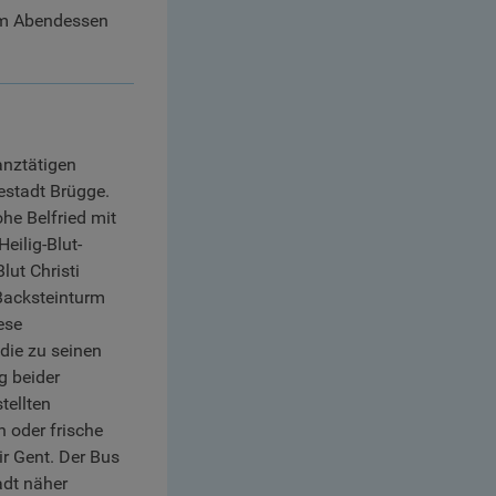
zum Abendessen
anztätigen
estadt Brügge.
he Belfried mit
eilig-Blut-
lut Christi
 Backsteinturm
ese
die zu seinen
g beider
tellten
 oder frische
r Gent. Der Bus
adt näher