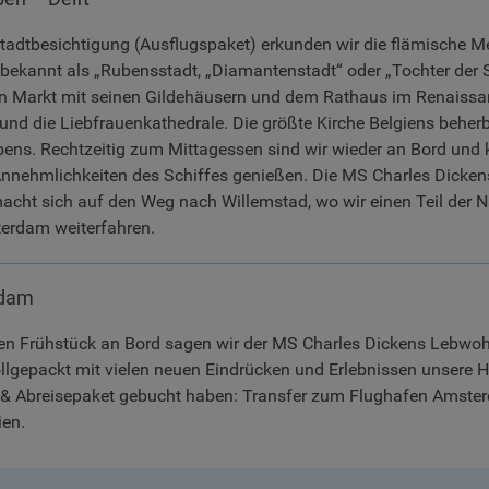
adtbesichtigung (Ausflugspaket) erkunden wir die flämische M
bekannt als „Rubensstadt, „Diamantenstadt“ oder „Tochter der S
 Markt mit seinen Gildehäusern und dem Rathaus im Renaissance
und die Liebfrauenkathedrale. Die größte Kirche Belgiens beherb
ens. Rechtzeitig zum Mittagessen sind wir wieder an Bord und
nnehmlichkeiten des Schiffes genießen. Die MS Charles Dickens
cht sich auf den Weg nach Willemstad, wo wir einen Teil der N
terdam weiterfahren.
dam
en Frühstück an Bord sagen wir der MS Charles Dickens Lebwohl
llgepackt mit vielen neuen Eindrücken und Erlebnissen unsere H
- & Abreisepaket gebucht haben: Transfer zum Flughafen Amst
ien.