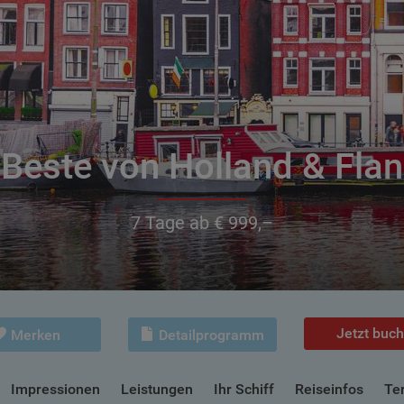
Beste von Holland & Fla
7 Tage ab € 999,–
Jetzt buc
Merken
Detailprogramm
Impressionen
Leistungen
Ihr Schiff
Reiseinfos
Te