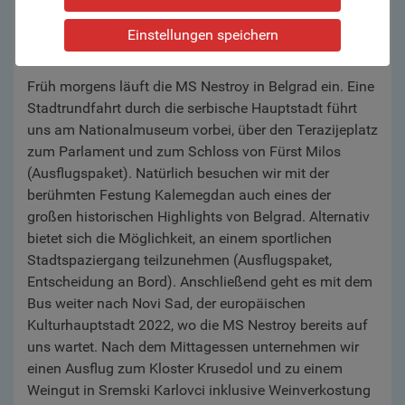
Einstellungen speichern
6. Tag:
Belgrad – Novi Sad
Früh morgens läuft die MS Nestroy in Belgrad ein. Eine
Stadtrundfahrt durch die serbische Hauptstadt führt
uns am Nationalmuseum vorbei, über den Terazijeplatz
zum Parlament und zum Schloss von Fürst Milos
(Ausflugspaket). Natürlich besuchen wir mit der
berühmten Festung Kalemegdan auch eines der
großen historischen Highlights von Belgrad. Alternativ
bietet sich die Möglichkeit, an einem sportlichen
Stadtspaziergang teilzunehmen (Ausflugspaket,
Entscheidung an Bord). Anschließend geht es mit dem
Bus weiter nach Novi Sad, der europäischen
Kulturhauptstadt 2022, wo die MS Nestroy bereits auf
uns wartet. Nach dem Mittagessen unternehmen wir
einen Ausflug zum Kloster Krusedol und zu einem
Weingut in Sremski Karlovci inklusive Weinverkostung