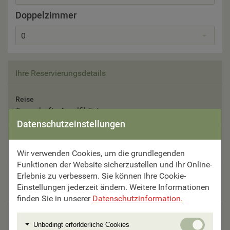
Doppelzimmer
0
Ihre Reservierungsdetails
Reise
Traumhafte Amalfiküste
Datenschutzeinstellungen
Reisetermin
Bitte auswählen
Wir verwenden Cookies, um die grundlegenden
Funktionen der Website sicherzustellen und Ihr Online-
Erlebnis zu verbessern. Sie können Ihre Cookie-
Teilnehmer
Einstellungen jederzeit ändern. Weitere Informationen
Bitte auswählen
finden Sie in unserer
Datenschutzinformation.
Unterbringung
Unbedi
Unbedingt erforlderliche Cookies
Bitte auswählen