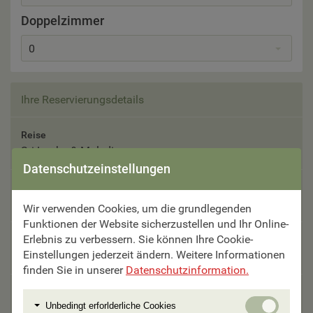
Doppelzimmer
0
Ihre Reservierungsdetails
Reise
Sri Lanka & Malediven
Datenschutzeinstellungen
Reisetermin
07.11. - 22.11.2026
Wir verwenden Cookies, um die grundlegenden
Funktionen der Website sicherzustellen und Ihr Online-
Erlebnis zu verbessern. Sie können Ihre Cookie-
Teilnehmer
Einstellungen jederzeit ändern. Weitere Informationen
Bitte auswählen
finden Sie in unserer
Datenschutzinformation.
Unterbringung
Unbedi
Unbedingt erforlderliche Cookies
Bitte auswählen