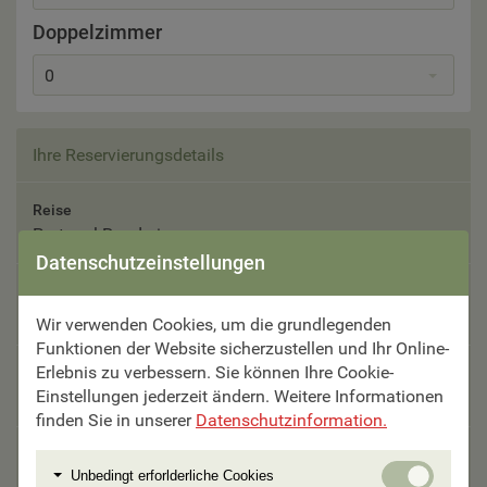
Doppelzimmer
0
Ihre Reservierungsdetails
Reise
Portugal Rundreise
Datenschutzeinstellungen
Reisetermin
20.10. - 27.10.2026
Wir verwenden Cookies, um die grundlegenden
Funktionen der Website sicherzustellen und Ihr Online-
Erlebnis zu verbessern. Sie können Ihre Cookie-
Teilnehmer
Einstellungen jederzeit ändern. Weitere Informationen
Bitte auswählen
finden Sie in unserer
Datenschutzinformation.
Unterbringung
Unbedi
Unbedingt erforlderliche Cookies
Bitte auswählen