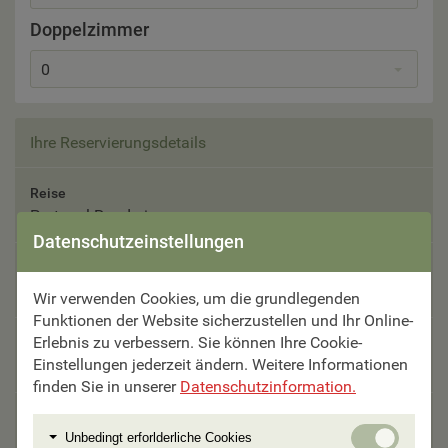
Doppelzimmer
0
Ihre Reservierungsdetails
Reise
Portugal Rundreise
Datenschutzeinstellungen
Reisetermin
Bitte auswählen
Wir verwenden Cookies, um die grundlegenden
Funktionen der Website sicherzustellen und Ihr Online-
Erlebnis zu verbessern. Sie können Ihre Cookie-
Teilnehmer
Einstellungen jederzeit ändern. Weitere Informationen
Bitte auswählen
finden Sie in unserer
Datenschutzinformation.
Unterbringung
Unbedi
Unbedingt erforlderliche Cookies
Bitte auswählen