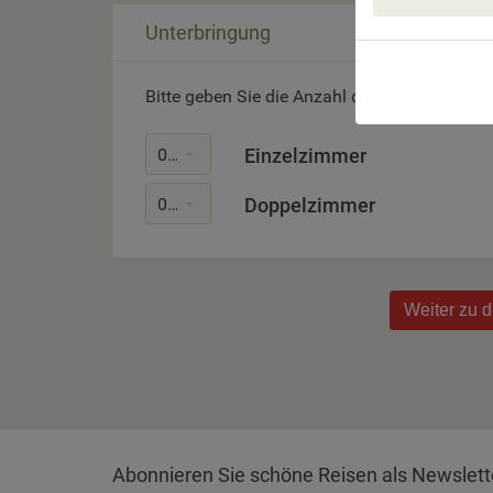
Unterbringung
Bitte geben Sie die Anzahl der gewünschten
0
Einzelzimmer
0
Doppelzimmer
Weiter zu 
Abonnieren Sie schöne Reisen als Newslett