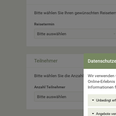
Bitte wählen Sie Ihren gewünschten Reiseter
Reisetermin
Bitte auswählen
Teilnehmer
Datenschutze
Wir verwenden 
Bitte wählen Sie die Anzahl der Reiseteilneh
Online-Erlebnis
Informationen f
Anzahl Teilnehmer
Bitte auswählen
Unbedingt erf
Angebote ve