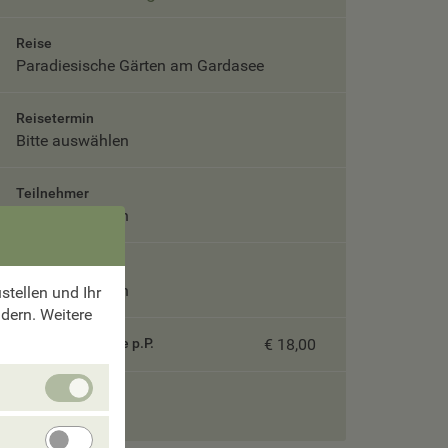
Reise
Paradiesische Gärten am Gardasee
Reisetermin
Bitte auswählen
Teilnehmer
Bitte auswählen
Unterbringung
Bitte auswählen
tellen und Ihr
ndern. Weitere
Servicepauschale p.P.
€ 18,00
Unbedingt
Gesamtpreis
erforlderliche
Cookies
Angebote