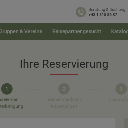
Beratung & Buchung
+43 1 815 86 87
Gruppen & Vereine
Reisepartner gesucht
Katalo
Ihre Reservierung
1
2
3
isetermin
Teilnehmerdaten
Überprüf
terbringung
& Leistungen