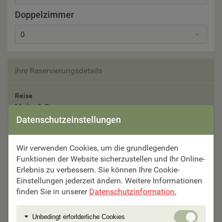
Doppelzimmer
0
Ihre Reservierungsdetails
Reise
Malta & Gozo
Datenschutzeinstellungen
Reisetermin
05.11. - 10.11.2026
Wir verwenden Cookies, um die grundlegenden
Funktionen der Website sicherzustellen und Ihr Online-
Erlebnis zu verbessern. Sie können Ihre Cookie-
Teilnehmer
Einstellungen jederzeit ändern. Weitere Informationen
Bitte auswählen
finden Sie in unserer
Datenschutzinformation.
Unterbringung
Unbedi
Unbedingt erforlderliche Cookies
Bitte auswählen