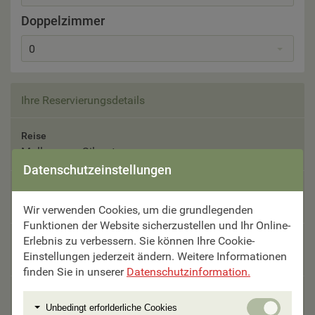
Doppelzimmer
0
Ihre Reservierungsdetails
Reise
Mallorca zu Silvester
Datenschutzeinstellungen
Reisetermin
Bitte auswählen
Wir verwenden Cookies, um die grundlegenden
Funktionen der Website sicherzustellen und Ihr Online-
Erlebnis zu verbessern. Sie können Ihre Cookie-
Teilnehmer
Einstellungen jederzeit ändern. Weitere Informationen
Bitte auswählen
finden Sie in unserer
Datenschutzinformation.
Unterbringung
Unbedi
Unbedingt erforlderliche Cookies
Bitte auswählen