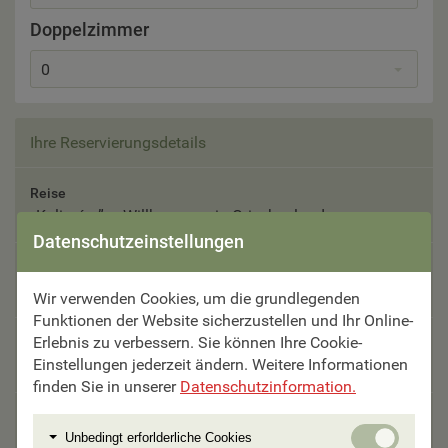
Doppelzimmer
0
Ihre Reservierungsdetails
Reise
„Kaliméra” – Willkommen in Griechenland
Datenschutzeinstellungen
Reisetermin
25.09. - 04.10.2026
Wir verwenden Cookies, um die grundlegenden
Funktionen der Website sicherzustellen und Ihr Online-
Erlebnis zu verbessern. Sie können Ihre Cookie-
Teilnehmer
Einstellungen jederzeit ändern. Weitere Informationen
Bitte auswählen
finden Sie in unserer
Datenschutzinformation.
Unterbringung
Unbedi
Unbedingt erforlderliche Cookies
Bitte auswählen