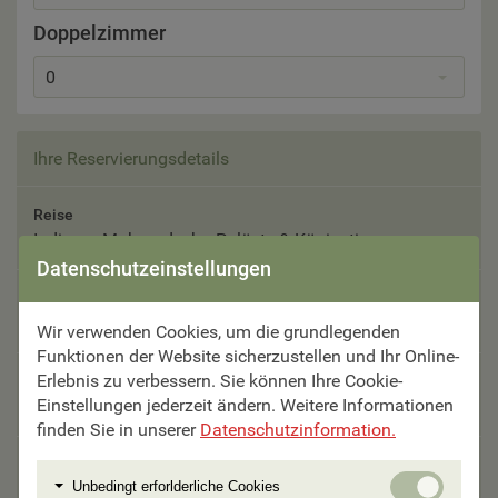
Doppelzimmer
0
Ihre Reservierungsdetails
Reise
Indien – Maharadscha Paläste & Königstiger
Datenschutzeinstellungen
Reisetermin
Bitte auswählen
Wir verwenden Cookies, um die grundlegenden
Funktionen der Website sicherzustellen und Ihr Online-
Erlebnis zu verbessern. Sie können Ihre Cookie-
Teilnehmer
Einstellungen jederzeit ändern. Weitere Informationen
Bitte auswählen
finden Sie in unserer
Datenschutzinformation.
Unterbringung
Unbedi
Unbedingt erforlderliche Cookies
Bitte auswählen