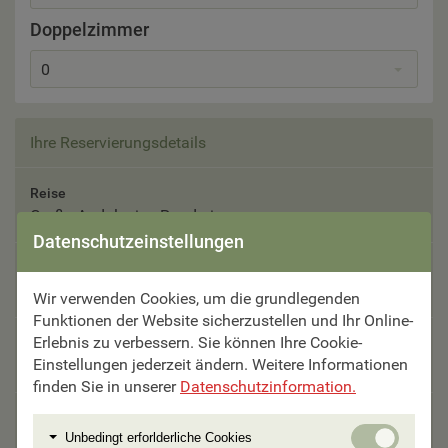
Doppelzimmer
0
Ihre Reservierungsdetails
Reise
Große Andalusien Rundreise
Datenschutzeinstellungen
Reisetermin
Bitte auswählen
Wir verwenden Cookies, um die grundlegenden
Funktionen der Website sicherzustellen und Ihr Online-
Erlebnis zu verbessern. Sie können Ihre Cookie-
Teilnehmer
Einstellungen jederzeit ändern. Weitere Informationen
Bitte auswählen
finden Sie in unserer
Datenschutzinformation.
Unterbringung
Unbedi
Unbedingt erforlderliche Cookies
Bitte auswählen