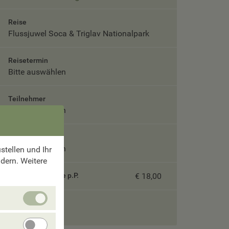
Reise
Flussjuwel Soca & Triglav Nationalpark
Reisetermin
Bitte auswählen
Teilnehmer
Bitte auswählen
Unterbringung
Bitte auswählen
tellen und Ihr
ndern. Weitere
Servicepauschale p.P.
€ 18,00
Unbedingt
Gesamtpreis
erforlderliche
Cookies
Angebote