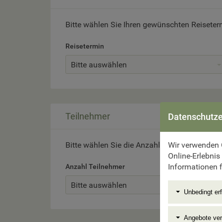
Bitte wählen Sie Ihren gewünschten Reiseter
Reisetermin
Bitte auswählen
Teilnehmer
Datenschutze
Wir verwenden 
Bitte wählen Sie die Anzahl der Reiseteilneh
Online-Erlebnis
Informationen f
Anzahl Teilnehmer
Bitte auswählen
Unbedingt erf
Angebote ve