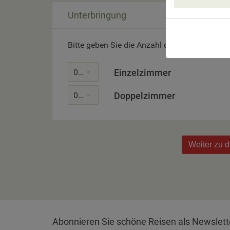
Unterbringung
Bitte geben Sie die Anzahl der gewünschten
0
Einzelzimmer
0
Doppelzimmer
Weiter zu 
Abonnieren Sie schöne Reisen als Newslett