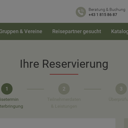
Beratung & Buchung
+43 1 815 86 87
Gruppen & Vereine
Reisepartner gesucht
Katalo
Ihre Reservierung
1
2
3
isetermin
Teilnehmerdaten
Überprüf
terbringung
& Leistungen