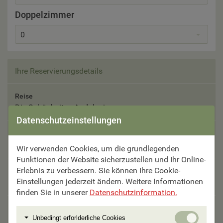
Doppelzimmer
0
Ihre Reservierungsdetails
Reise
Die Schönheiten Andalusiens
Datenschutzeinstellungen
Reisetermin
30.09. - 07.10.2026
Wir verwenden Cookies, um die grundlegenden
Funktionen der Website sicherzustellen und Ihr Online-
Erlebnis zu verbessern. Sie können Ihre Cookie-
Teilnehmer
Einstellungen jederzeit ändern. Weitere Informationen
Bitte auswählen
finden Sie in unserer
Datenschutzinformation.
Unterbringung
Unbedi
Unbedingt erforlderliche Cookies
Bitte auswählen