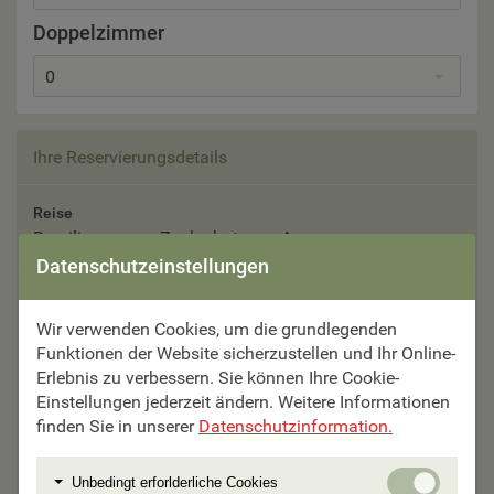
Doppelzimmer
0
Ihre Reservierungsdetails
Reise
Brasilien – vom Zuckerhut zum Amazonas
Datenschutzeinstellungen
Reisetermin
Bitte auswählen
Wir verwenden Cookies, um die grundlegenden
Funktionen der Website sicherzustellen und Ihr Online-
Erlebnis zu verbessern. Sie können Ihre Cookie-
Teilnehmer
Einstellungen jederzeit ändern. Weitere Informationen
Bitte auswählen
finden Sie in unserer
Datenschutzinformation.
Unterbringung
Unbedi
Unbedingt erforlderliche Cookies
Bitte auswählen