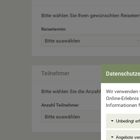
Bitte wählen Sie Ihren gewünschten Reiseter
Reisetermin
Bitte auswählen
Teilnehmer
Datenschutze
Wir verwenden 
Bitte wählen Sie die Anzahl der Reiseteilneh
Online-Erlebnis
Informationen f
Anzahl Teilnehmer
Bitte auswählen
Unbedingt erf
Angebote ve