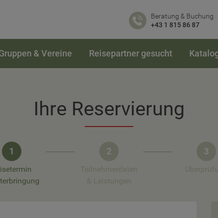
Beratung & Buchung
+43 1 815 86 87
Gruppen & Vereine
Reisepartner gesucht
Katalo
Ihre Reservierung
1
2
3
isetermin
Teilnehmerdaten
Überprüf
terbringung
& Leistungen