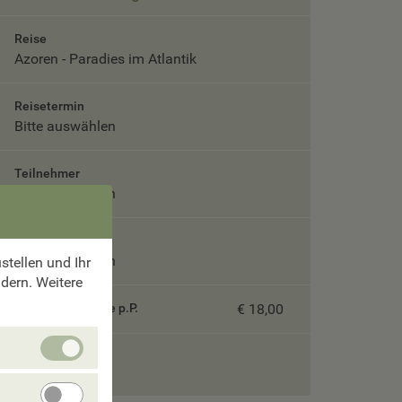
Reise
Azoren - Paradies im Atlantik
Reisetermin
Bitte auswählen
Teilnehmer
Bitte auswählen
Unterbringung
Bitte auswählen
tellen und Ihr
ndern. Weitere
Servicepauschale p.P.
€ 18,00
Unbedingt
Gesamtpreis
erforlderliche
Cookies
Angebote