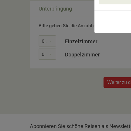
Unterbringung
Bitte geben Sie die Anzahl der gewünschten
0
Einzelzimmer
0
Doppelzimmer
Weiter zu 
Abonnieren Sie schöne Reisen als Newslett