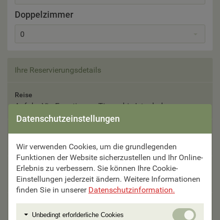
Doppelzimmer
0
Ihre Reservierungsdetails
Reise
Auf der Via Egnatia von Tirana bis Istanbul
Datenschutzeinstellungen
Reisetermin
16.09. - 26.09.2026
Wir verwenden Cookies, um die grundlegenden
Funktionen der Website sicherzustellen und Ihr Online-
Erlebnis zu verbessern. Sie können Ihre Cookie-
Teilnehmer
Einstellungen jederzeit ändern. Weitere Informationen
Bitte auswählen
finden Sie in unserer
Datenschutzinformation.
Unterbringung
Unbedi
Unbedingt erforlderliche Cookies
Bitte auswählen