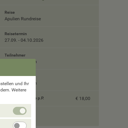
Reise
Apulien Rundreise
Reisetermin
27.09. - 04.10.2026
Teilnehmer
Bitte auswählen
Unterbringung
Bitte auswählen
tellen und Ihr
ndern. Weitere
Servicepauschale p.P.
€ 18,00
Unbedingt
Gesamtpreis
erforlderliche
Cookies
Angebote