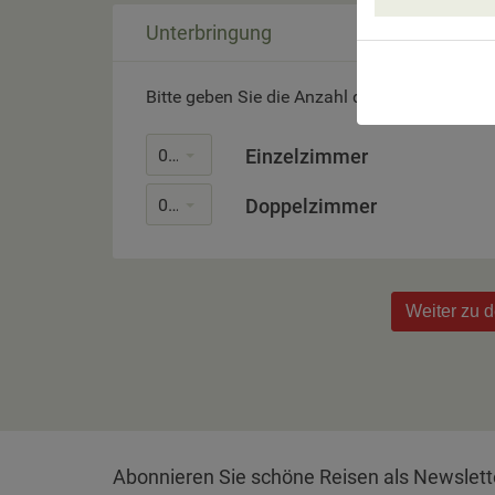
Unterbringung
Bitte geben Sie die Anzahl der gewünschten
0
Einzelzimmer
0
Doppelzimmer
Weiter zu 
Abonnieren Sie schöne Reisen als Newslett