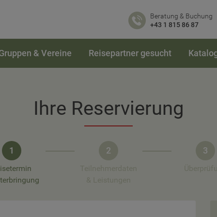
Beratung & Buchung
+43 1 815 86 87
Gruppen & Vereine
Reisepartner gesucht
Katalo
Ihre Reservierung
1
2
3
isetermin
Teilnehmerdaten
Überprüf
terbringung
& Leistungen