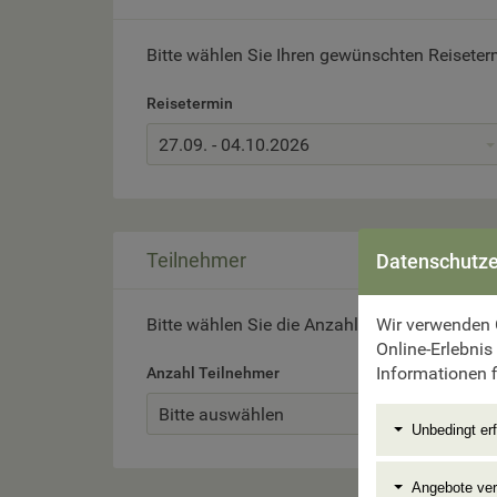
Bitte wählen Sie Ihren gewünschten Reiseter
Reisetermin
27.09. - 04.10.2026
Teilnehmer
Datenschutze
Wir verwenden 
Bitte wählen Sie die Anzahl der Reiseteilneh
Online-Erlebnis
Informationen f
Anzahl Teilnehmer
Bitte auswählen
Unbedingt erf
Angebote ve