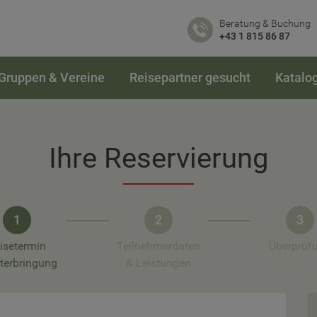
Beratung & Buchung
+43 1 815 86 87
Gruppen & Vereine
Reisepartner gesucht
Katalo
Ihre Reservierung
1
2
3
isetermin
Teilnehmerdaten
Überprüf
terbringung
& Leistungen