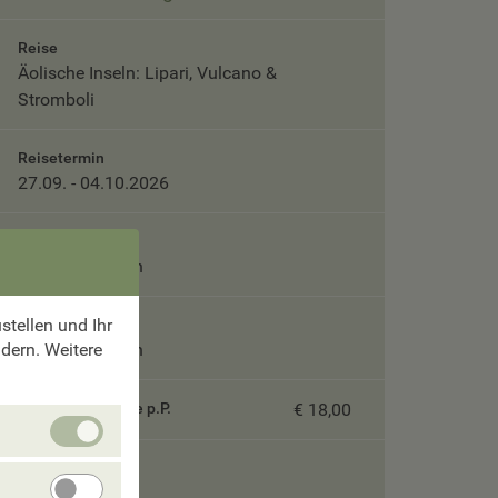
Reise
Äolische Inseln: Lipari, Vulcano &
Stromboli
Reisetermin
27.09. - 04.10.2026
Teilnehmer
Bitte auswählen
tellen und Ihr
Unterbringung
ndern. Weitere
Bitte auswählen
Servicepauschale p.P.
€ 18,00
Unbedingt
erforlderliche
Cookies
Gesamtpreis
Angebote