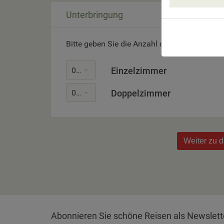
Unterbringung
Bitte geben Sie die Anzahl der gewünschten
0
Einzelzimmer
0
Doppelzimmer
Weiter zu 
Abonnieren Sie schöne Reisen als Newslett