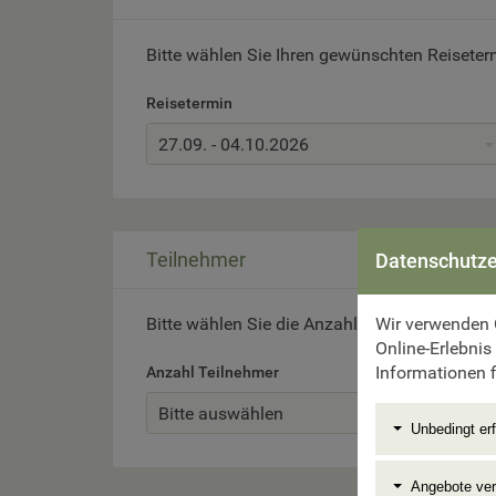
Bitte wählen Sie Ihren gewünschten Reiseter
Reisetermin
27.09. - 04.10.2026
Teilnehmer
Datenschutze
Wir verwenden 
Bitte wählen Sie die Anzahl der Reiseteilneh
Online-Erlebnis
Informationen f
Anzahl Teilnehmer
Bitte auswählen
Unbedingt erf
Angebote ve