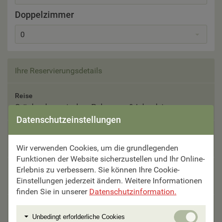
Doppelzimmer
0
Ihre Reservierungsdetails
Reise
Grönland – zwischen Polarmeer & Inlandeis
Datenschutzeinstellungen
Reisetermin
Bitte auswählen
Wir verwenden Cookies, um die grundlegenden
Funktionen der Website sicherzustellen und Ihr Online-
Erlebnis zu verbessern. Sie können Ihre Cookie-
Teilnehmer
Einstellungen jederzeit ändern. Weitere Informationen
Bitte auswählen
finden Sie in unserer
Datenschutzinformation.
Unterbringung
Unbedi
Unbedingt erforlderliche Cookies
Bitte auswählen